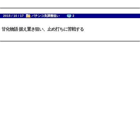
2015 / 10 / 17
パチンコ良調整狙い
2
甘化物語 据え置き狙い、止め打ちに苦戦する