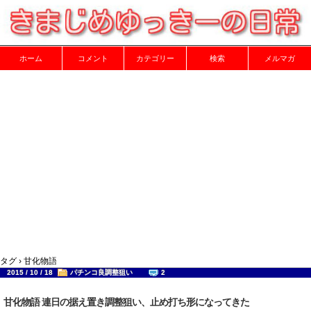
ホーム
コメント
カテゴリー
検索
メルマガ
タグ › 甘化物語
2015 / 10 / 18
パチンコ良調整狙い
2
甘化物語 連日の据え置き調整狙い、止め打ち形になってきた