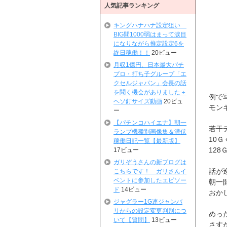
人気記事ランキング
キングハナハナ設定狙い
BIG間1000弱はまって涙目
になりながら推定設定6を
終日稼働！！
20ビュー
月収1億円、日本最大パチ
プロ・打ち子グループ「エ
クセルジャパン」会長の話
を聞く機会がありました＋
例で
ヘソ釘サイズ動画
20ビュ
モン
ー
【パチンコハイエナ】朝一
若干
ランプ機種別画像集＆潜伏
10
稼働日記一覧【最新版】
12
17ビュー
ガリぞうさんの新ブログは
話が
こちらです！ ガリさんイ
ベントに参加したエピソー
朝一
ド
14ビュー
おか
ジャグラー1G連ジャンバ
リからの設定変更判別につ
めっ
いて【質問】
13ビュー
さす