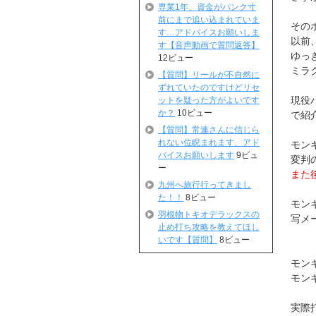
専業1年、資金がパンク寸
前にまで追い込まれていま
その
す…アドバイスお願いしま
以前
す【音声動画で質問返答】
ゆっ
12ビュー
ミラ
【質問】リールが不自然に
ずれていたのですけどリセ
現役
ットを疑った方がよいです
か？
10ビュー
で紹
【質問】常連さんに信じら
れない位睨まれます、アド
モン
バイスお願いします
9ビュ
変判
ー
また
九州へ旅行行ってきまし
た！！
8ビュー
モン
羽根物トキオデラックスの
写メ
止め打ち攻略を教えてほし
いです【質問】
8ビュー
モン
モン
実際