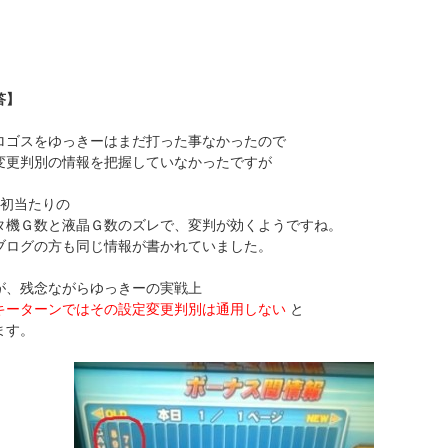
答】
ロゴスをゆっきーはまだ打った事なかったので
変更判別の情報を把握していなかったですが
目初当たりの
タ機Ｇ数と液晶Ｇ数のズレで、変判が効くようですね。
ブログの方も同じ情報が書かれていました。
が、残念ながらゆっきーの実戦上
キーターンではその設定変更判別は通用しない
と
ます。