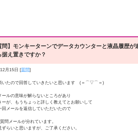
質問】モンキーターンでデータカウンターと液晶履歴が
ら据え置きですか？
年12月15日
[
質問
]
頂いたので回答していきたいと思います (＝⌒▽⌒＝)
メールの意味が解らないところがあり
きーが、もうちょっと詳しく教えてとお願いして
一回メールを返信していただいたので
に質問メールが分れています。
見ずらいと思いますが、ご了承ください。