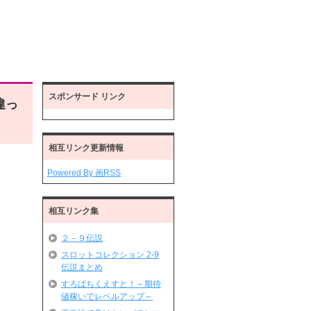
スポンサード リンク
違っ
相互リンク更新情報
Powered By 画RSS
相互リンク集
２－９伝説
スロットコレクション 2-9
伝説まとめ
すろぱちくえすと！～期待
値稼いでレベルアップ～