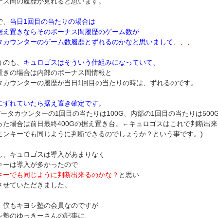
ナス間の履歴が見れると思います。
で、
当日1回目の当たりの場合は
据え置きならそのボーナス間履歴のゲーム数が
タカウンターのゲーム数履歴とずれるのかなと思いまして、、、
うのも、
キュロゴスはそういう仕組みになっていて、
置きの場合は内部のボーナス間情報と
タカウンターの履歴が当日1回目の当たりの時は、ずれるのです。
にずれていたら据え置き確定です。
:データカウンターの1回目の当たりは100G、内部の1回目の当たりは500
った場合は前日最終400Gの据え置き台。←キュロゴスはこれで判断出
モンキーでも同じように判断できるのでしょうか？という事です。)
し、キュロゴスは導入があまりなく
キーは導入が多かったので
キーでも同じように判断出来るのかな？
と思い
させていただきました。
、僕もキヨシ塾の会員なのですが
シ塾のゆっきーさんの記事に、