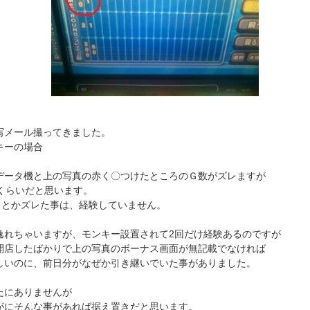
写メール撮ってきました。
キーの場合
データ機と上の写真の赤く〇つけたところのＧ数がズレますが
Ｇくらいだと思います。
8Ｇとかズレた事は、経験していません。
逸れちゃいますが、モンキー設置されて2回だけ経験あるのですが
開店したばかりで上の写真のボーナス画面が無記載でなければ
しいのに、前日分がなぜか引き継いでいた事がありました。
たにありませんが
がにそんな事があれば据え置きだと思います。