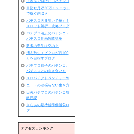
正攻法で負けないパチンコ
目指せ月収20万！スロット
で稼ぐ副収入
パチスロ天井狙いで稼ぐ！
スロット解析・攻略ブログ
パチプロ清志のパチンコ・
パチスロ動画攻略講座
敗者の美学は空の上
清志塾生チビクロが月100
万を目指すブログ
パチプロ茄子のパチンコ、
パチスロとの向き合い方
スロパチアドベンチャーⅦ
ニートの頑張らない生き方
田舎パチプロのパチンコ攻
略日記
きらあの期待値稼働勝負ロ
グ
知識ゼロからの最速パチン
コ攻略
アクセスランキング
パチンコウォッチ