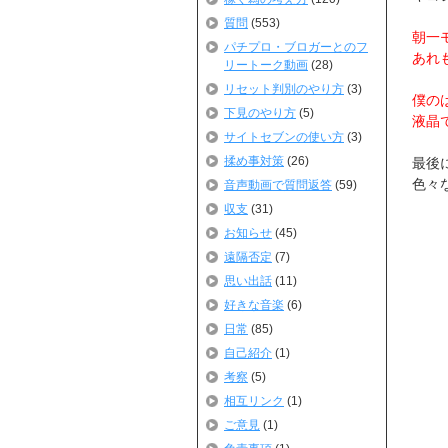
質問
(553)
朝一
パチプロ・ブロガーとのフ
あれ
リートーク動画
(28)
リセット判別のやり方
(3)
僕の
下見のやり方
(5)
液晶
サイトセブンの使い方
(3)
揉め事対策
(26)
最後
色々
音声動画で質問返答
(59)
収支
(31)
お知らせ
(45)
遠隔否定
(7)
思い出話
(11)
好きな音楽
(6)
日常
(85)
自己紹介
(1)
考察
(5)
相互リンク
(1)
ご意見
(1)