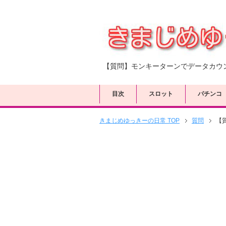
【質問】モンキーターンでデータカウ
目次
スロット
パチンコ
きまじめゆっきーの日常 TOP
質問
【