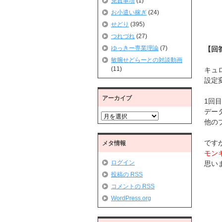
免責事項
(1)
お小遣い稼ぎ
(24)
せどり
(395)
つれづれ
(27)
ゆっきー専業理論
(7)
【回
敏腕せどらーとの対談動画
(11)
キュ
設定
アーカイブ
1回
デー
ア
他の
ー
カ
イ
です
メタ情報
ブ
モン
ログイン
思い
投稿の
RSS
コメントの
RSS
WordPress.org