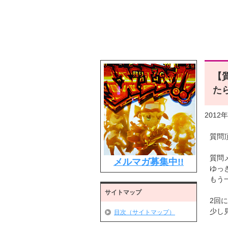
【
た
2012
質問
質問
メルマガ募集中!!
ゆっ
もう
サイトマップ
2回
少し
目次（サイトマップ）