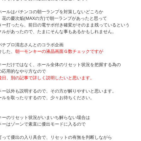
ホールはパチンコの朝一ランプを対策しないどころか
、花の慶次焔(MAXの方)で朝一ランプがあったと思って
きー打ったら、前日の電サポ付き確変がそのまま残っているという
クルがあったので、たまにそんな事もあるかもしれません。
パチプロ清志さんとのコラボ企画
介した、
朝一モンキーの液晶画面Ｇ数チェックですが
キーだけではなく、ホール全体のリセット状況を把握する為の
の応用的なやり方なので
後日、別の記事で詳しく説明したいと思います。
キー以外も説明するので、その方が解りやすいと思います。
ールを取ったりするので、少々お待ちください。
キーのリセット状況がいまいち解らない場合は
キーはゾーンで素直に優出モードに入るので
打って優出の入り具合で、リセットの有無を判断しながら