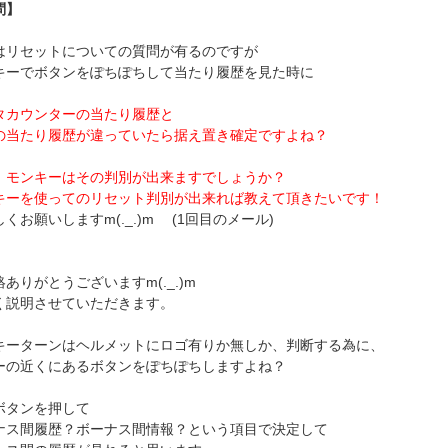
問】
はリセットについての質問が有るのですが
キーでボタンをぽちぽちして当たり履歴を見た時に
タカウンターの当たり履歴と
の当たり履歴が違っていたら据え置き確定ですよね？
、モンキーはその判別が出来ますでしょうか？
キーを使ってのリセット判別が出来れば教えて頂きたいです！
くお願いしますm(._.)m (1回目のメール)
ありがとうございますm(._.)m
く説明させていただきます。
キーターンはヘルメットにロゴ有りか無しか、判断する為に、
ーの近くにあるボタンをぽちぽちしますよね？
ボタンを押して
ナス間履歴？ボーナス間情報？という項目で決定して