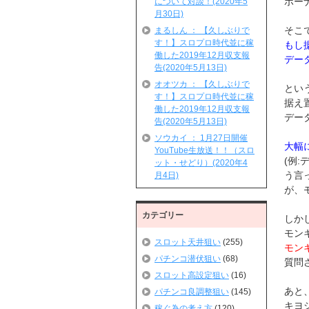
ボー
について対談！(2020年5
月30日)
そこ
まるしん ： 【久しぶりで
す！】スロプロ時代並に稼
もし
働した2019年12月収支報
デー
告(2020年5月13日)
オオツカ ： 【久しぶりで
とい
す！】スロプロ時代並に稼
据え
働した2019年12月収支報
デー
告(2020年5月13日)
ソウカイ ： 1月27日開催
大幅
YouTube生放送！！（スロ
(例
ット・せどり）(2020年4
う言
月4日)
が、
カテゴリー
しか
モン
スロット天井狙い
(255)
モン
パチンコ潜伏狙い
(68)
質問
スロット高設定狙い
(16)
あと
パチンコ良調整狙い
(145)
キヨ
稼ぐ為の考え方
(120)