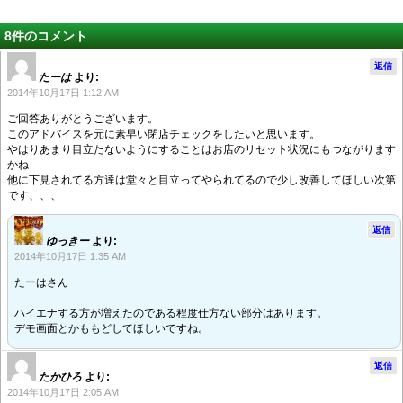
8件のコメント
返信
たーは
より:
2014年10月17日 1:12 AM
ご回答ありがとうございます。
このアドバイスを元に素早い閉店チェックをしたいと思います。
やはりあまり目立たないようにすることはお店のリセット状況にもつながります
かね
他に下見されてる方達は堂々と目立ってやられてるので少し改善してほしい次第
です、、、
返信
ゆっきー
より:
2014年10月17日 1:35 AM
たーはさん
ハイエナする方が増えたのである程度仕方ない部分はあります。
デモ画面とかももどしてほしいですね。
返信
たかひろ
より:
2014年10月17日 2:05 AM