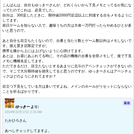
こんばんは、自分もゆっきーさんが、どれくらいから下見メモとってるか気にな
ってたのでこれは、必見でした。
自分は、300足したときに、期待値2000円近辺以上に到達する台をメモるように
してます。
前日ゲームを知らない人で、趣味うちの方は大体一万円打ったらやめるひとが多
いと思うので。
あと自分も目立ちたくないので、台番と当たり数とゲーム数以外はメモしないで
す。据え置き店限定ですが。
携帯も膝から上には上げないように心掛けてます。
あとは、お昼にあぶれてる時に、その店の機種の台番を全部メモして、後で下見
メモに機種名足してます。
ただできるだけ、目立たないとするあまりに北斗のアベシチェックができないの
で、そこで大分期待値を損失してると思うのですが、ゆっきーさんはアベシチェ
ックはどのようにされてますか？
目立つ下見をしている方は多いですよね、メインのホールがリセットにならない
ことを祈るばかりです。
返信
ゆっきー
より:
2014年10月17日 2:15 AM
たかひろさん
あべしチェックしてますよ。