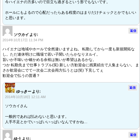
今ハイエナの方多いので目立ち過ぎるという形でもないです。
ホールにもよるので心配だったらある程度のはまりだけチェックとかでもいい
と思います。
返信
ソウカイ
より:
2014年10月17日 11:34 PM
ハイエナは地域やホールで全然違いますよね。 転勤してから一度も新規開拓な
し。ただ連休明けに職場で若い子聞いたらかなりヌルイ。
旨いか不味いか確かめる余裕は無いが希望はあるかな。
つか 転勤先まで仕事トラブル(笑) 新しい方歓迎会に残業続出で人集まらない。 ま
さか歓迎会にでて一次会二次会両方払うとは(笑) 下見してぇ
歓迎会で払うの普通？
返信
ゆっきー
より:
2014年10月18日 12:11 AM
ソウカイさん
一般的であれば払わないと思います。
人手不足とかでいっぱいいっぱいなんですかね…
返信
ゆう
より: