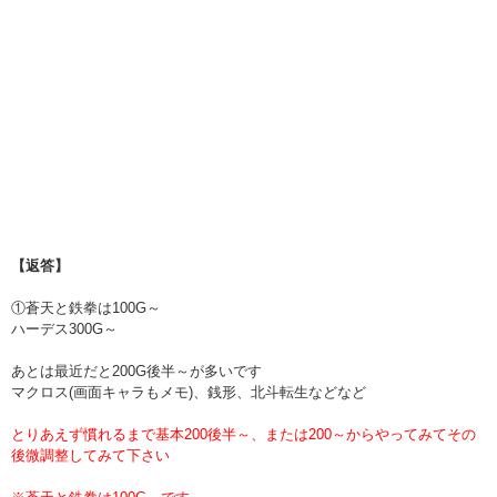
【返答】
①蒼天と鉄拳は100G～
ハーデス300G～
あとは最近だと200G後半～が多いです
マクロス(画面キャラもメモ)、銭形、北斗転生などなど
とりあえず慣れるまで基本200後半～、または200～からやってみてその
後微調整してみて下さい