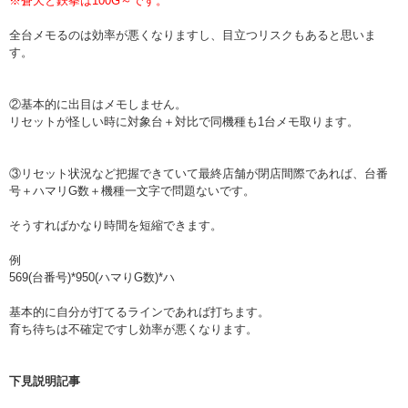
※蒼天と鉄拳は100G～です。
全台メモるのは効率が悪くなりますし、目立つリスクもあると思いま
す。
②基本的に出目はメモしません。
リセットが怪しい時に対象台＋対比で同機種も1台メモ取ります。
③リセット状況など把握できていて最終店舗が閉店間際であれば、台番
号＋ハマリG数＋機種一文字で問題ないです。
そうすればかなり時間を短縮できます。
例
569(台番号)*950(ハマりG数)*ハ
基本的に自分が打てるラインであれば打ちます。
育ち待ちは不確定ですし効率が悪くなります。
下見説明記事