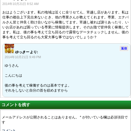
2014年10月21日 8:52 AM
おはようございます。私の地域は近くに全リセてん、宵越し店があります。私は
仕事の都合上下見出来ないとき、他の専業さんが教えてくれます。専業、エナバ
ルさん皆と仲良く助け合いながら稼働してます。宵越し被れば譲りあったり、い
いお店があれば困っている専業に情報提供します。そのお陰で皆仲良く稼働して
ます。私は、後の事を考えて立ち回るので露骨なデータチェックしません。後の
事を考えて立ち回るのも大変大事な事ではないでしょうか？
返信
ゆっきー
より:
2014年10月21日 9:49 PM
ゆうさん
こんにちは
後の事を考えて稼働するのは基本ですよ。
それをしないと自分の首を絞めますから
コメントを残す
メールアドレスが公開されることはありません。
*
が付いている欄は必須項目で
す
コメント