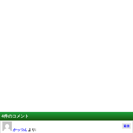
4件のコメント
返信
かっつん
より: