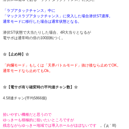
「ラブアタックチャンス」中に
「マックスラブアタックチャンス」に突入した場合潜伏ST濃厚。
通常モードに移行した場合は通常状態となる。
潜伏ST状態で大当たりした場合、4R大当りとなるが
電サポは通常時の倍の100回転つく。
☆【止め時】☆
「絇爛モード」もしくは「天界バトルモード」抜け後なら止めてOK。
通常モードなら止めてもOk。
☆【電サポ有り確変時の平均連チャン数】☆
4.58連チャン(平均5866個)
拾いやすい機種だと思うので
ゆっきーも積極的に狙いたいところですが
残念ながらゆっきー地域では導入ホールがほぼないです
。(´д｀lll)