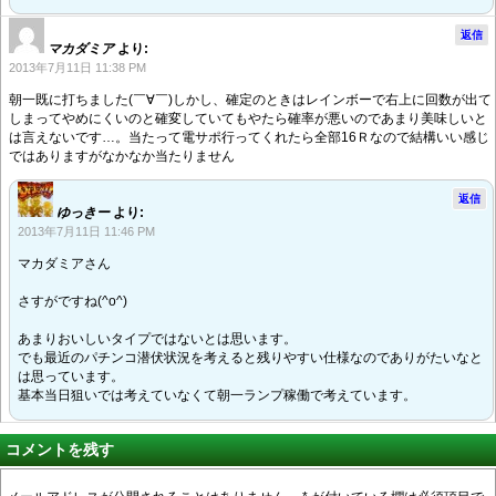
返信
マカダミア
より:
2013年7月11日 11:38 PM
朝一既に打ちました(￣∀￣)しかし、確定のときはレインボーで右上に回数が出て
しまってやめにくいのと確変していてもやたら確率が悪いのであまり美味しいと
は言えないです…。当たって電サポ行ってくれたら全部16Ｒなので結構いい感じ
ではありますがなかなか当たりません
返信
ゆっきー
より:
2013年7月11日 11:46 PM
マカダミアさん
さすがですね(^o^)
あまりおいしいタイプではないとは思います。
でも最近のパチンコ潜伏状況を考えると残りやすい仕様なのでありがたいなと
は思っています。
基本当日狙いでは考えていなくて朝一ランプ稼働で考えています。
コメントを残す