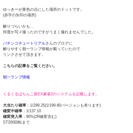
ゆっきーが黄色の点にした場所のドットです。
(赤字の矢印の場所)
解りづらいかも…
何度か写メ撮ったのですがうまく撮れませんでした。
パチンコチュートリアル
さんのブログに
解りやすく朝一ランプ情報が載っていたので
リンクさせて頂きます。
こちらの記事をご覧ください。
朝一ランプ情報
くるくるぱちんこ新EX麻雀2のシステムを記載します。
大当たり確率
：1/299.25(1/199.80バージョンも有ります)
確変中確率
：1/137.10
確変突入率
：90%(2R確変含む)
ST200回転まで