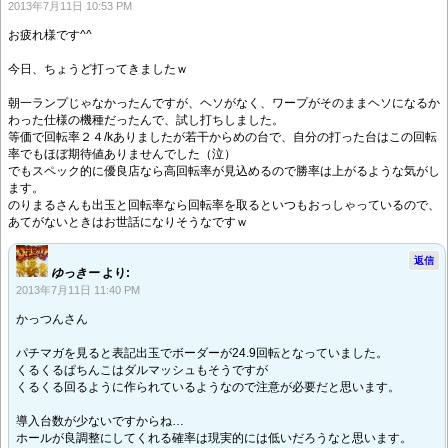
2013年7月11日 10:53 PM
お疲れ様です^^
今日、ちょうど打ってきましたｗ
朝一ランプじゃなかったんですが、ヘソがなく、ワープがそのままヘソになるか
わった仕様の機種だったんで、試し打ちしました。
等価で回転率２４/kありましたが若干からめの台で、自分の打った台はこの回転
率でもほぼ期待値ありませんでした（泣）
でもスペック的に優良店なら高回転率が見込めるので勝率は上がるような気がし
ます。
のりまるさんも出玉と回転率なら回転率を取るといつもおっしゃっているので、
あてがないときはお世話になりそうなですｗ
返信
ゆっきー
より:
2013年7月11日 11:40 PM
かっつんさん
パチマガを見ると表記出玉でボーダーが24.9回転となっていました。
くるくるぱちんこはダルマッシュもそうですが
くるくる回るように作られているようなので注意が必要だと思います。
導入台数が少ないですからね…
ホールが良調整にしてくれる確率は現実的には低いだろうなと思います。