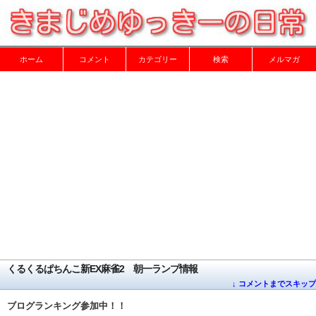
ホーム
コメント
カテゴリー
検索
メルマガ
くるくるぱちんこ新EX麻雀2 朝一ランプ情報
↓ コメントまでスキップ
ブログランキング参加中！！