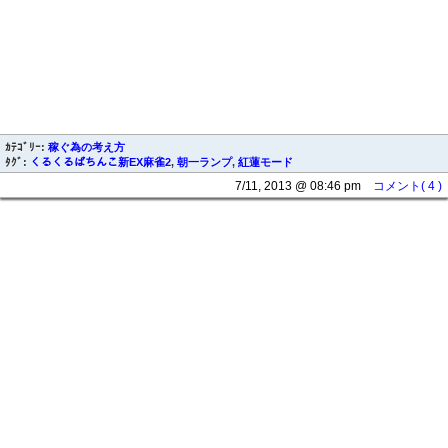
ｶﾃｺﾞﾘｰ:
稼ぐ為の考え方
ﾀｸﾞ:
くるくるぱちんこ新EX麻雀2
,
朝一ランプ
,
紅蓮モード
7/11, 2013 @ 08:46 pm
コメント( 4 )