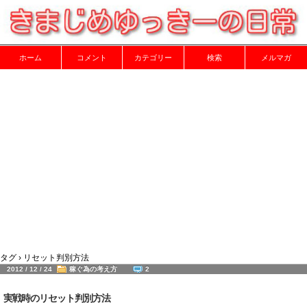
ホーム
コメント
カテゴリー
検索
メルマガ
タグ › リセット判別方法
2012 / 12 / 24
稼ぐ為の考え方
2
実戦時のリセット判別方法