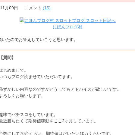
年11月09日
コメント
(15)
にほんブログ村
頂いたのでお答えしていこうと思います。
【質問】
はじめまして。
いつもブログ読ませていただいてます。
恥ずかしい内容なのですがどうしてもアドバイスが欲しいです。
よろしくお願いします。
趣味でパチスロをしています。
最近勝ちたくて期待値稼動をここ2ヶ月しています。
台数にして70台くらい、期待値はだいたい10万くらいです。