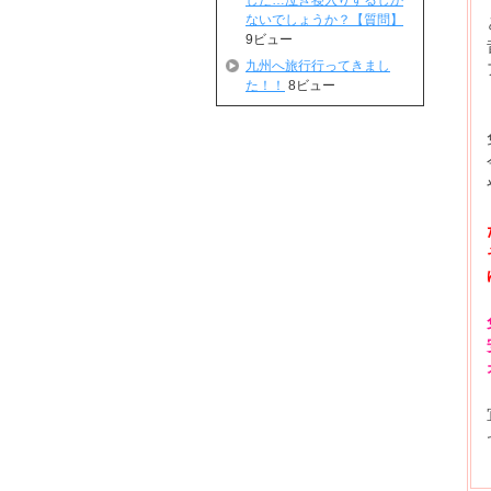
ないでしょうか？【質問】
9ビュー
九州へ旅行行ってきまし
た！！
8ビュー