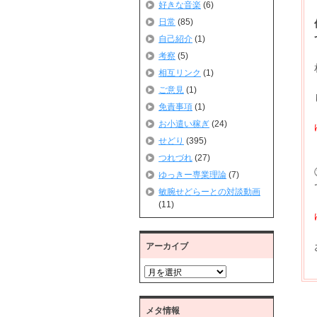
好きな音楽
(6)
日常
(85)
自己紹介
(1)
考察
(5)
相互リンク
(1)
ご意見
(1)
免責事項
(1)
お小遣い稼ぎ
(24)
せどり
(395)
つれづれ
(27)
ゆっきー専業理論
(7)
敏腕せどらーとの対談動画
(11)
アーカイブ
ア
ー
カ
イ
メタ情報