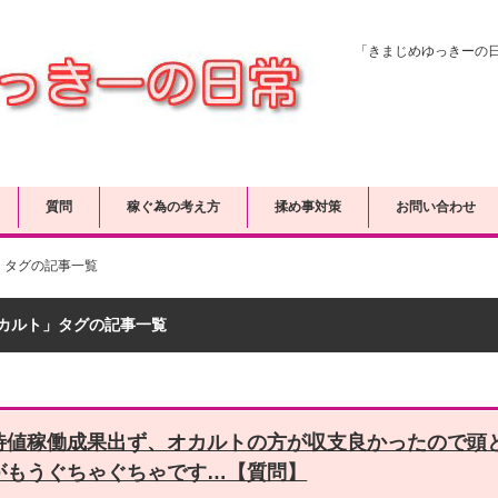
「きまじめゆっきーの
質問
稼ぐ為の考え方
揉め事対策
お問い合わせ
」タグの記事一覧
カルト」タグの記事一覧
待値稼働成果出ず、オカルトの方が収支良かったので頭
がもうぐちゃぐちゃです…【質問】