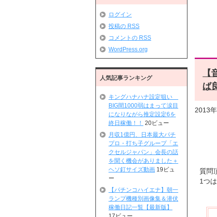
ブ
ログイン
投稿の
RSS
コメントの
RSS
WordPress.org
【
人気記事ランキング
ば
キングハナハナ設定狙い
BIG間1000弱はまって涙目
2013
になりながら推定設定6を
終日稼働！！
20ビュー
月収1億円、日本最大パチ
プロ・打ち子グループ「エ
クセルジャパン」会長の話
を聞く機会がありました＋
ヘソ釘サイズ動画
19ビュ
質問
ー
1つ
【パチンコハイエナ】朝一
ランプ機種別画像集＆潜伏
稼働日記一覧【最新版】
17ビュー