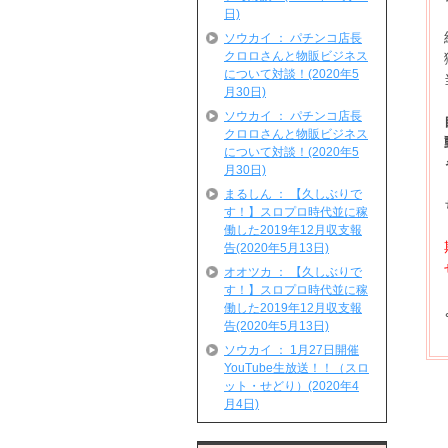
日)
ソウカイ ： パチンコ店長
クロロさんと物販ビジネス
について対談！(2020年5
月30日)
ソウカイ ： パチンコ店長
クロロさんと物販ビジネス
について対談！(2020年5
月30日)
まるしん ： 【久しぶりで
す！】スロプロ時代並に稼
働した2019年12月収支報
告(2020年5月13日)
オオツカ ： 【久しぶりで
す！】スロプロ時代並に稼
働した2019年12月収支報
告(2020年5月13日)
ソウカイ ： 1月27日開催
YouTube生放送！！（スロ
ット・せどり）(2020年4
月4日)