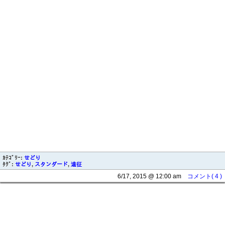
ｶﾃｺﾞﾘｰ:
せどり
ﾀｸﾞ:
せどり
,
スタンダード
,
遠征
6/17, 2015 @ 12:00 am
コメント( 4 )