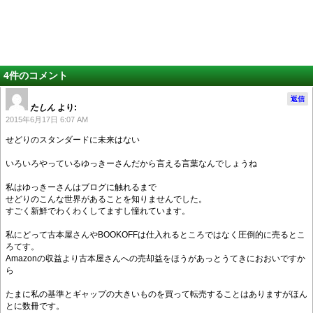
4件のコメント
返信
たしん
より:
2015年6月17日 6:07 AM
せどりのスタンダードに未来はない
いろいろやっているゆっきーさんだから言える言葉なんでしょうね
私はゆっきーさんはブログに触れるまで
せどりのこんな世界があることを知りませんでした。
すごく新鮮でわくわくしてますし憧れています。
私にどって古本屋さんやBOOKOFFは仕入れるところではなく圧倒的に売るとこ
ろてす。
Amazonの収益より古本屋さんへの売却益をほうがあっとうてきにおおいですか
ら
たまに私の基準とギャップの大きいものを買って転売することはありますがほん
とに数冊です。