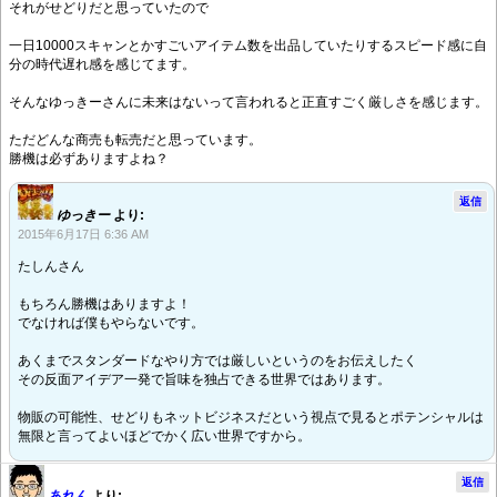
それがせどりだと思っていたので
一日10000スキャンとかすごいアイテム数を出品していたりするスピード感に自
分の時代遅れ感を感じてます。
そんなゆっきーさんに未来はないって言われると正直すごく厳しさを感じます。
ただどんな商売も転売だと思っています。
勝機は必ずありますよね？
返信
ゆっきー
より:
2015年6月17日 6:36 AM
たしんさん
もちろん勝機はありますよ！
でなければ僕もやらないです。
あくまでスタンダードなやり方では厳しいというのをお伝えしたく
その反面アイデア一発で旨味を独占できる世界ではあります。
物販の可能性、せどりもネットビジネスだという視点で見るとポテンシャルは
無限と言ってよいほどでかく広い世界ですから。
返信
あれん
より: