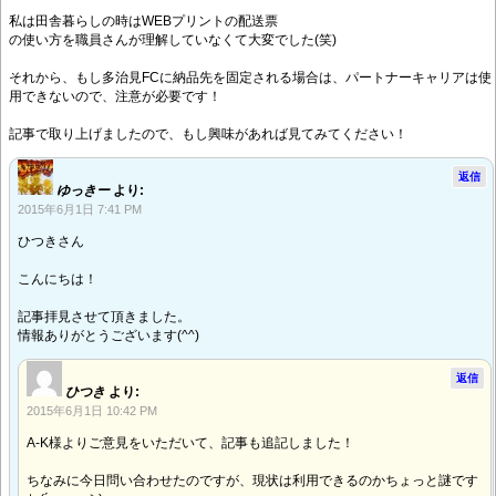
私は田舎暮らしの時はWEBプリントの配送票
の使い方を職員さんが理解していなくて大変でした(笑)
それから、もし多治見FCに納品先を固定される場合は、パートナーキャリアは使
用できないので、注意が必要です！
記事で取り上げましたので、もし興味があれば見てみてください！
返信
ゆっきー
より:
2015年6月1日 7:41 PM
ひつきさん
こんにちは！
記事拝見させて頂きました。
情報ありがとうございます(^^)
返信
ひつき
より:
2015年6月1日 10:42 PM
A-K様よりご意見をいただいて、記事も追記しました！
ちなみに今日問い合わせたのですが、現状は利用できるのかちょっと謎です