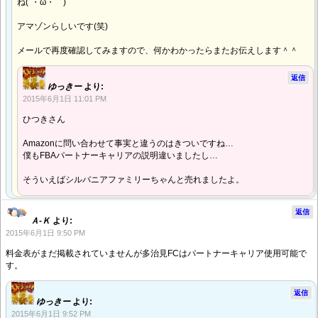
ね(´・ω・｀)
アマゾンらしいです(笑)
メールで再度確認してみますので、何かわかったらまたお伝えします＾＾
返信
ゆっきー
より:
2015年6月1日 11:01 PM
ひつきさん
Amazonに問い合わせて事実と違うのはきついですね…
僕もFBAパートナーキャリアの説明違いましたし…
そういえばシルバニアファミリーちゃんと売れましたよ。
返信
Ａ-Ｋ
より:
2015年6月1日 9:50 PM
料金表がまだ掲載されていませんが多治見FCはパートナーキャリア使用可能で
す。
返信
ゆっきー
より:
2015年6月1日 9:52 PM