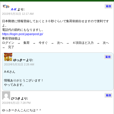
返信
A-K
より:
2015年5月31日 12:17 AM
日本郵便に情報登録しておくと３０秒ぐらいで集荷依頼出せますので便利です
よ。
電話代の節約にもなりますし。
https://login.post.japanpost.jp/
事前登録後は
ログイン → 集荷 → 今すぐ → 次へ → ４項目ほど入力 → 次へ
→ 完了
返信
ゆっきー
より:
2015年5月31日 2:28 AM
A-Kさん
情報ありがとうございます！
やってみます。
返信
ひつき
より:
2015年6月1日 7:28 PM
ゆっきーさんこんにちは＾＾