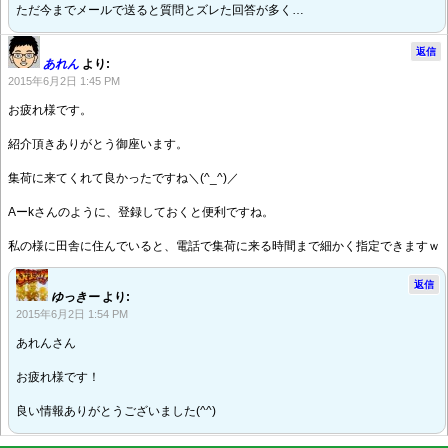
ただ今までメールで送ると質問とズレた回答が多く…
返信
あれん
より:
2015年6月2日 1:45 PM
お疲れ様です。
紹介頂きありがとう御座います。
集荷に来てくれて良かったですね＼(^_^)／
Aーkさんのように、登録しておくと便利ですね。
私の様に田舎に住んでいると、電話で集荷に来る時間まで細かく指定できますｗ
返信
ゆっきー
より:
2015年6月2日 1:54 PM
あれんさん
お疲れ様です！
良い情報ありがとうございました(^^)