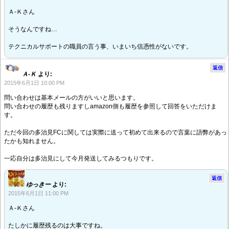
Ａ-Ｋさん
そうなんですね…
テクニカルサポートの職員の言う事、いまいち信憑性がないです。
返信
Ａ-Ｋ
より:
2015年6月1日 10:00 PM
問い合わせは基本メールの方がいいと思います。
問い合わせの履歴も残りますしamazon側も履歴を参照して回答をいただけま
す。
ただ今回の多治見FCに関しては実際に送って初めて出来るので言葉に語弊があっ
たかも知れません。
一応自分は多治見にして今月発送してみるつもりです。
返信
ゆっきー
より:
2015年6月1日 11:00 PM
Ａ-Ｋさん
たしかに履歴残るのは大事ですね。