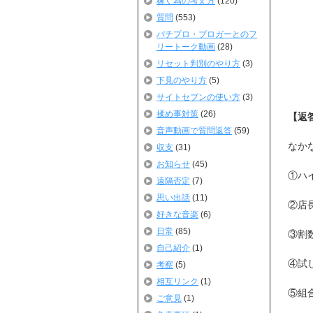
稼ぐ為の考え方
(120)
質問
(553)
パチプロ・ブロガーとのフ
リートーク動画
(28)
リセット判別のやり方
(3)
下見のやり方
(5)
サイトセブンの使い方
(3)
揉め事対策
(26)
【返
音声動画で質問返答
(59)
なか
収支
(31)
お知らせ
(45)
①ハ
遠隔否定
(7)
思い出話
(11)
②店
好きな音楽
(6)
日常
(85)
③割
自己紹介
(1)
④試
考察
(5)
相互リンク
(1)
⑤組
ご意見
(1)