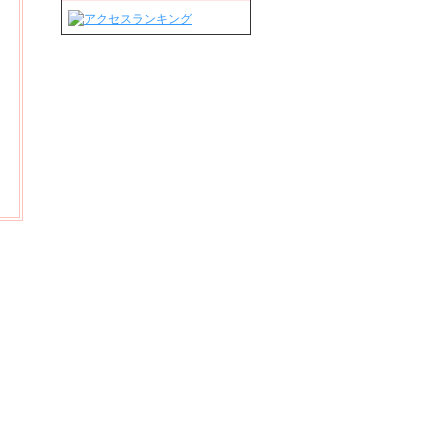
パチテラピー
パチグッド 新台釘読み解
析
『確率に身を委ねる事・徹
底する事・継続する事』
パチスロ副業理論
未完成の城ー鉛のパチスロ
日記ー
パチンコライフ ～負けた
くない人へ～
サラリーマンTOMのお小遣
い稼ぎ
パチンコで月72万円稼ぐパ
チプロのブログ
情報LIVEさうな屋～パチン
コ＆スロット～
最速でパチンコ月収30万稼
ぐ方法
パチプロが負け組救出！期
待値ハンターあにまーる
あにまーるの秘密の部屋