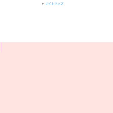
サイトマップ