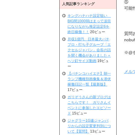
⑤
人気記事ランキング
可能
キングハナハナ設定狙い
BIG間1000弱はまって涙目
になりながら推定設定6を
終日稼働！！
20ビュー
質問
月収1億円、日本最大パチ
nobu
プロ・打ち子グループ「エ
クセルジャパン」会長の話
※@
を聞く機会がありました＋
ヘソ釘サイズ動画
19ビュ
ー
メル
【パチンコハイエナ】朝一
ランプ機種別画像集＆潜伏
稼働日記一覧【最新版】
17ビュー
ガリぞうさんの新ブログは
こちらです！ ガリさんイ
ベントに参加したエピソー
ド
15ビュー
ジャグラー1G連ジャンバ
リからの設定変更判別につ
いて【質問】
13ビュー