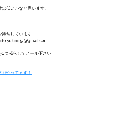
性は低いかなと思います。
お待ちしています！
hito.yukimi@@gmail.com
を1つ減らしてメール下さい
マガやってます！