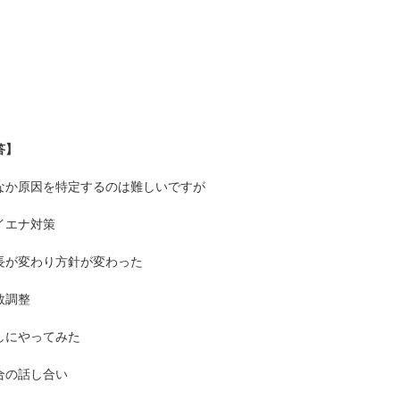
答】
なか原因を特定するのは難しいですが
イエナ対策
長が変わり方針が変わった
数調整
しにやってみた
合の話し合い