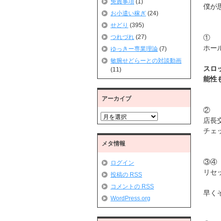
免責事項
(1)
僕が
お小遣い稼ぎ
(24)
せどり
(395)
①
つれづれ
(27)
ホー
ゆっきー専業理論
(7)
敏腕せどらーとの対談動画
スロ
(11)
能性
アーカイブ
②
ア
店長
ー
チェ
カ
イ
メタ情報
ブ
③④
ログイン
リセ
投稿の
RSS
コメントの
RSS
早く
WordPress.org