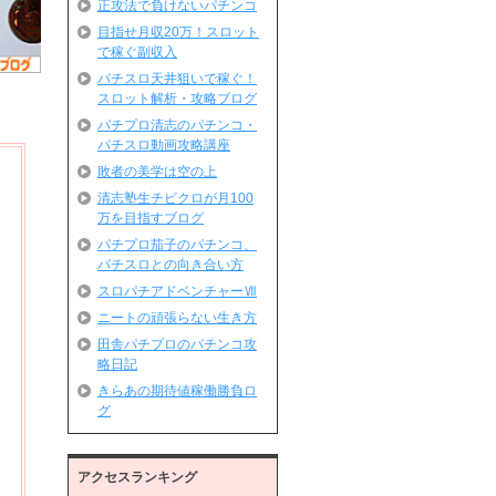
正攻法で負けないパチンコ
目指せ月収20万！スロット
で稼ぐ副収入
パチスロ天井狙いで稼ぐ！
スロット解析・攻略ブログ
パチプロ清志のパチンコ・
パチスロ動画攻略講座
敗者の美学は空の上
清志塾生チビクロが月100
万を目指すブログ
パチプロ茄子のパチンコ、
パチスロとの向き合い方
スロパチアドベンチャーⅦ
ニートの頑張らない生き方
田舎パチプロのパチンコ攻
略日記
きらあの期待値稼働勝負ロ
グ
知識ゼロからの最速パチン
コ攻略
アクセスランキング
パチンコウォッチ