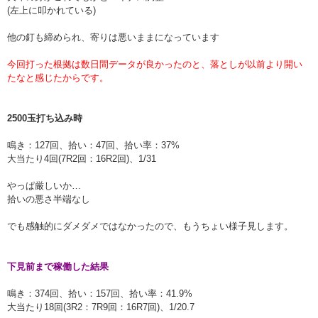
(左上に叩かれている)
他の釘も締められ、寄りは悪いままになっています
今回打った根拠は数日間データが良かったのと、落としが以前より開い
たなと感じたからです。
2500玉打ち込み時
鳴き：127回、拾い：47回、拾い率：37%
大当たり4回(7R2回：16R2回)、1/31
やっぱ厳しいか…
拾いの悪さ半端なし
でも感触的にダメダメではなかったので、もうちょい様子見します。
下見前まで稼働した結果
鳴き：374回、拾い：157回、拾い率：41.9%
大当たり18回(3R2：7R9回：16R7回)、1/20.7