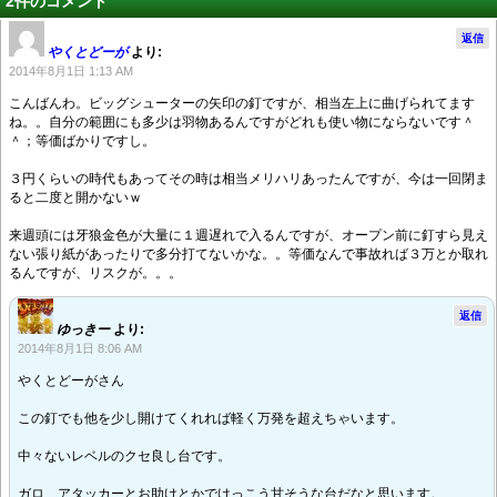
2件のコメント
返信
やくとどーが
より:
2014年8月1日 1:13 AM
こんばんわ。ビッグシューターの矢印の釘ですが、相当左上に曲げられてます
ね。。自分の範囲にも多少は羽物あるんですがどれも使い物にならないです＾
＾；等価ばかりですし。
３円くらいの時代もあってその時は相当メリハリあったんですが、今は一回閉ま
ると二度と開かないｗ
来週頭には牙狼金色が大量に１週遅れで入るんですが、オープン前に釘すら見え
ない張り紙があったりで多分打てないかな。。等価なんで事故れば３万とか取れ
るんですが、リスクが。。。
返信
ゆっきー
より:
2014年8月1日 8:06 AM
やくとどーがさん
この釘でも他を少し開けてくれれば軽く万発を超えちゃいます。
中々ないレベルのクセ良し台です。
ガロ、アタッカーとお助けとかでけっこう甘そうな台だなと思います。