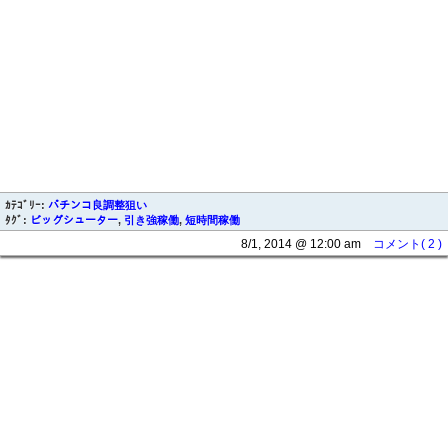
ｶﾃｺﾞﾘｰ:
パチンコ良調整狙い
ﾀｸﾞ:
ビッグシューター
,
引き強稼働
,
短時間稼働
8/1, 2014 @ 12:00 am
コメント( 2 )