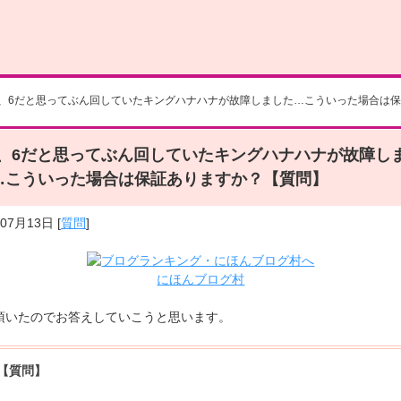
/7、6だと思ってぶん回していたキングハナハナが故障しました…こういった場合は
/7、6だと思ってぶん回していたキングハナハナが故障し
…こういった場合は保証ありますか？【質問】
年07月13日
[
質問
]
にほんブログ村
頂いたのでお答えしていこうと思います。
【質問】