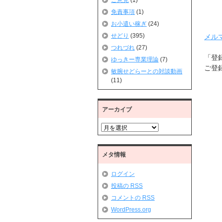
ご意見
(1)
免責事項
(1)
お小遣い稼ぎ
(24)
せどり
(395)
メル
つれづれ
(27)
「登
ゆっきー専業理論
(7)
ご登
敏腕せどらーとの対談動画
(11)
アーカイブ
ア
ー
カ
イ
メタ情報
ブ
ログイン
投稿の
RSS
コメントの
RSS
WordPress.org