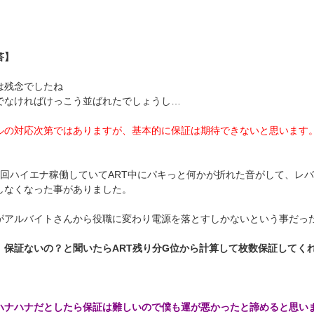
答】
は残念でしたね
でなければけっこう並ばれたでしょうし…
ルの対応次第ではありますが、基本的に保証は期待できないと思います
1回ハイエナ稼働していてART中にパキっと何かが折れた音がして、レ
しなくなった事がありました。
がアルバイトさんから役職に変わり電源を落とすしかないという事だっ
、保証ないの？と聞いたらART残り分G位から計算して枚数保証してく
ハナハナだとしたら保証は難しいので僕も運が悪かったと諦めると思い