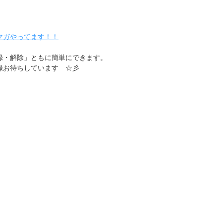
マガやってます！！
録・解除」ともに簡単にできます。
録お待ちしています ☆彡