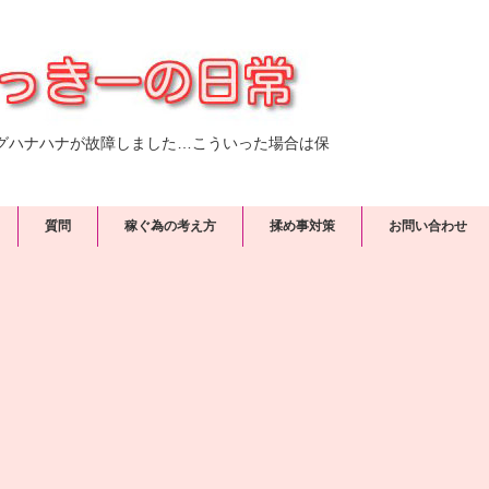
ングハナハナが故障しました…こういった場合は保
質問
稼ぐ為の考え方
揉め事対策
お問い合わせ