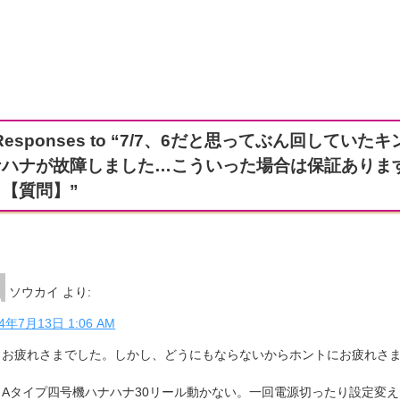
 Responses to “7/7、6だと思ってぶん回していたキ
ナハナが故障しました…こういった場合は保証ありま
【質問】”
ソウカイ
より:
4年7月13日 1:06 AM
らお疲れさまでした。しかし、どうにもならないからホントにお疲れさ
。
もAタイプ四号機ハナハナ30リール動かない。一回電源切ったり設定変え