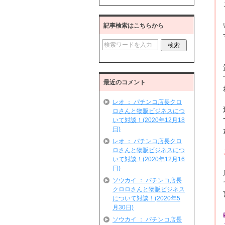
記事検索はこちらから
最近のコメント
レオ ： パチンコ店長クロ
ロさんと物販ビジネスにつ
いて対談！(2020年12月18
日)
レオ ： パチンコ店長クロ
ロさんと物販ビジネスにつ
いて対談！(2020年12月16
日)
ソウカイ ： パチンコ店長
クロロさんと物販ビジネス
について対談！(2020年5
月30日)
ソウカイ ： パチンコ店長