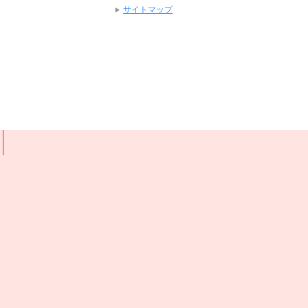
サイトマップ