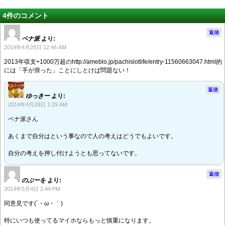
4件のコメント
返信
ペナ派
より:
2014年4月28日 12:46 AM
2013年収支+1000万超のhttp://ameblo.jp/pachislotlife/entry-11560663047.html的
には「手が滑った」ことにしとけば問題ない！
返信
ゆっきー
より:
2014年4月28日 1:29 AM
ペナ派さん
あくまで自分はという事なので人の考えはどうでもよいです。
自分の考えを押し付けようとも思ってないです。
返信
のぶーを
より:
2014年5月4日 2:44 PM
同意見です(´・ω・｀)
特にいつも使ってるマイホならもっと慎重になります。