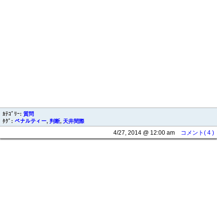
ｶﾃｺﾞﾘｰ:
質問
ﾀｸﾞ:
ペナルティー
,
判断
,
天井間際
4/27, 2014 @ 12:00 am
コメント( 4 )