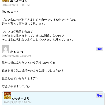
ゆっきー
より:
2013年9月21日 4:00 PM
Toulouseさん
ブログ名にわざわざきまじめと自分でつける位ですからね。
好きと言って頂き嬉しく思います。
でもブログ発信も含めて
わがままな生き方をしているのは間違いないので
そこは常に忘れないようにしていきたいと思っています。
返信
たる
より:
2013年9月22日 12:50 AM
誰かの役に立ちたいという気持ちからくる
信念を貫く武士道精神のような感じでしょうか？
見習わせていただきます(^^)
応援ポチです＼(^o^)／
返信
ゆっきー
より:
2013年9月22日 1:58 AM