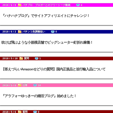
2018 / 6 / 8
パチプロ・ブロガーとのフリートーク動画
4
『ハナハナブログ』でサイトアフィリエイトにチャレンジ！
2018 / 6 / 2
パチンコ良調整狙い
0
吹けば飛ぶような小規模店舗でビッグシューター釘折れ稼働！
2018 / 5 / 18
質問
1
【答えづらいAmazonせどりの質問】国内正規品と並行輸入品について
2018 / 5 / 8
日常
10
『アラフォーゆっきーの婚活ブログ』始めました！
2018 / 5 / 6
質問
0