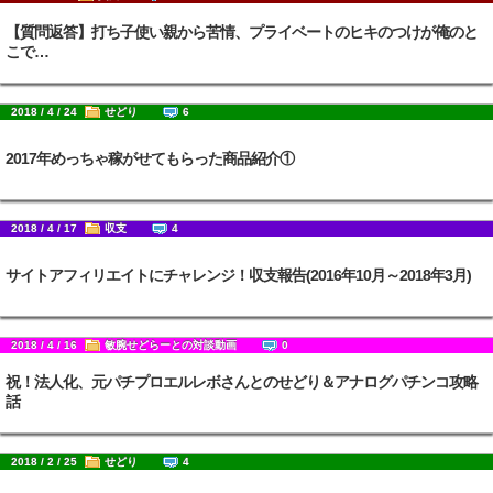
【質問返答】打ち子使い親から苦情、プライベートのヒキのつけが俺のと
こで…
2018 / 4 / 24
せどり
6
2017年めっちゃ稼がせてもらった商品紹介①
2018 / 4 / 17
収支
4
サイトアフィリエイトにチャレンジ！収支報告(2016年10月～2018年3月)
2018 / 4 / 16
敏腕せどらーとの対談動画
0
祝！法人化、元パチプロエルレボさんとのせどり＆アナログパチンコ攻略
話
2018 / 2 / 25
せどり
4