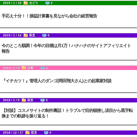
2019 / 1 / 19
せどり
2
手応え十分！！損益計算書を見ながら会社の経営報告
2019 / 1 / 14
収支
0
今のところ順調！今年の目標は月1万！ハナハナのサイトアフィリエイト
報告
2019 / 1 / 9
日常
2
『イチカツ！』管理人のダンゴ(岡田翔大さん)との起業家対談
2019 / 1 / 5
収支
0
【対談】コスメサイトの制作裏話！トラブルで目的頓挫し涙目から黒字転
換までの軌跡を振り返る！
2018 / 12 / 17
収支
0