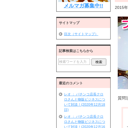
メルマガ募集中!!
2015
サイトマップ
目次（サイトマップ）
記事検索はこちらから
最近のコメント
レオ ： パチンコ店長クロ
質問
ロさんと物販ビジネスにつ
いて対談！(2020年12月18
日)
レオ ： パチンコ店長クロ
ロさんと物販ビジネスにつ
いて対談！(2020年12月16