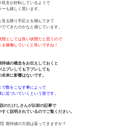
り収支が好転しているようで
きーも嬉しく思います。
を見る限り手応えを掴んできて
がでてきたのかなと感じています。
状態としては良い状態だと思うので
まま稼働していくと良いですね！
期待値の概念をお伝えしておくと
が上ブレしても下ブレしても
の未来に影響はないです。
まで数をこなす事によって
値に近づいていくという形です。
9伝説のたけしさんが以前の記事で
やすく説明されているのでご覧ください。
問】期待値の欠損は返ってきますか？