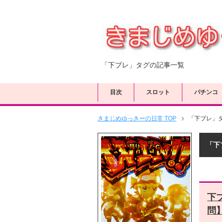
「下ブレ」タグの記事一覧
目次
スロット
パチンコ
きまじめゆっきーの日常 TOP
「下ブレ」
「下
下
問