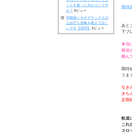
ットを疑った方がよいです
期待
か？
9ビュー
羽根物トキオデラックスの
止め打ち攻略を教えてほし
あと
いです【質問】
8ビュー
下ブ
本当
状況
積ん
期待
うま
引き
きち
定期
軌道
これ
スロ