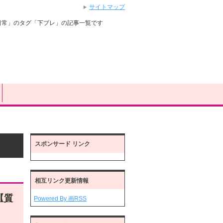
サイトマップ
日常」のタグ「下ブレ」の記事一覧です
スポンサード リンク
相互リンク更新情報
【質
Powered By 画RSS