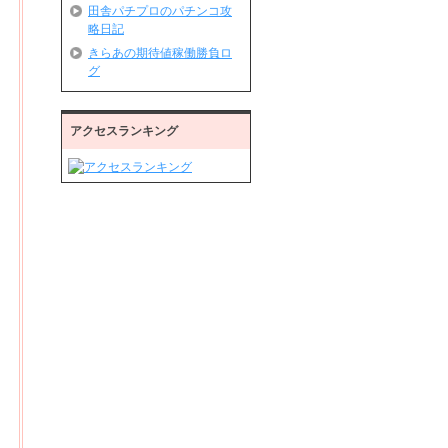
田舎パチプロのパチンコ攻
略日記
きらあの期待値稼働勝負ロ
グ
知識ゼロからの最速パチン
コ攻略
アクセスランキング
パチンコウォッチ
パチテラピー
パチグッド 新台釘読み解
析
『確率に身を委ねる事・徹
底する事・継続する事』
パチスロ副業理論
未完成の城ー鉛のパチスロ
日記ー
パチンコライフ ～負けた
くない人へ～
サラリーマンTOMのお小遣
い稼ぎ
パチンコで月72万円稼ぐパ
チプロのブログ