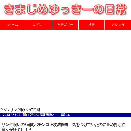
ホーム
コメント
カテゴリー
検索
メルマガ
タグ › リング呪いの7日間
2013 / 7 / 19
パチンコ良調整狙い
14
リング呪いの7日間パチンコ正攻法稼働 気をつけていたのに止め打ち注
意を受けてしまう…