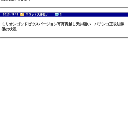
2013 / 5 / 9
スロット天井狙い
2
ミリオンゴッドゼウスバージョン宵宵宵越し天井狙い パチンコ正攻法稼
働の状況