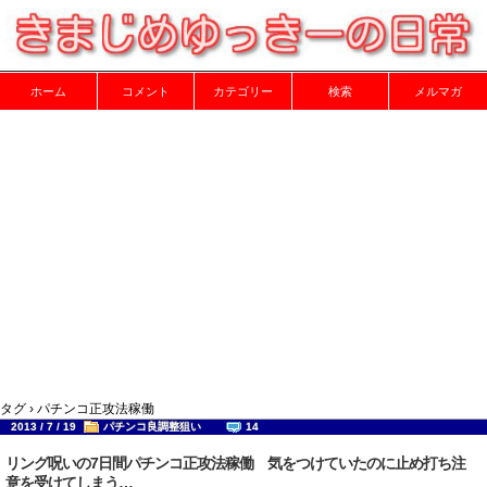
ホーム
コメント
カテゴリー
検索
メルマガ
タグ › パチンコ正攻法稼働
2013 / 7 / 19
パチンコ良調整狙い
14
リング呪いの7日間パチンコ正攻法稼働 気をつけていたのに止め打ち注
意を受けてしまう…