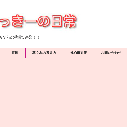
ちからの稼働3連発！！
質問
稼ぐ為の考え方
揉め事対策
お問い合わせ