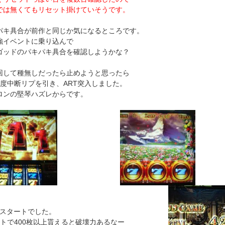
では無くてもリセット掛けていそうです。
パキ具合が前作と同じか気になるところです。
強イベントに乗り込んで
ゴッドのパキパキ具合を確認しようかな？
回して種無しだったら止めようと思ったら
1度中断リプを引き、ART突入しました。
ロンの堅琴ハズレからです。
0Gスタートでした。
ットで400枚以上貰えると破壊力あるなー