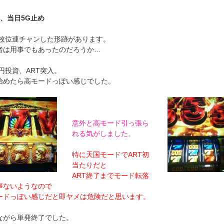
目、当日5G止め
00枚位連チャンした形跡があります。
者は用事でもあったのだろうか…
0円投資、ART突入。
始めたら高モードっぽい感じでした。
意外と高モード引っ張ら
れる気がしました。
特に天国モードでART初
当たりだと
ART終了までモード転落
事ないようなので
ードっぽい感じだと即ヤメは危険だと思います。
ながら単発終了でした。