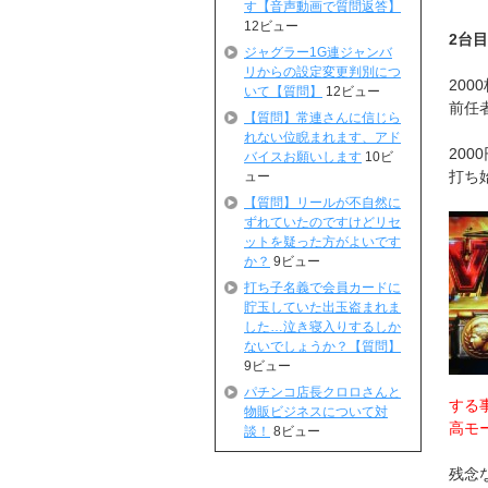
す【音声動画で質問返答】
12ビュー
2台
ジャグラー1G連ジャンバ
リからの設定変更判別につ
20
いて【質問】
12ビュー
前任
【質問】常連さんに信じら
れない位睨まれます、アド
200
バイスお願いします
10ビ
打ち
ュー
【質問】リールが不自然に
ずれていたのですけどリセ
ットを疑った方がよいです
か？
9ビュー
打ち子名義で会員カードに
貯玉していた出玉盗まれま
した…泣き寝入りするしか
ないでしょうか？【質問】
9ビュー
パチンコ店長クロロさんと
する
物販ビジネスについて対
高モ
談！
8ビュー
残念