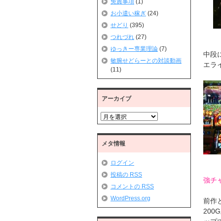
免責事項
(1)
お小遣い稼ぎ
(24)
せどり
(395)
つれづれ
(27)
ゆっきー専業理論
(7)
中段に
敏腕せどらーとの対談動画
エラ
(11)
アーカイブ
ア
ー
カ
イ
メタ情報
ブ
ログイン
投稿の
RSS
強チャ
コメントの
RSS
WordPress.org
前作と
20