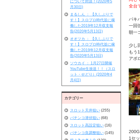
について対談！(2020年5
全台
月30日)
まるしん ： 【久しぶりで
パキ
す！】スロプロ時代並に稼
一回
働した2019年12月収支報
告(2020年5月13日)
朝一
オオツカ ： 【久しぶりで
す！】スロプロ時代並に稼
少し
働した2019年12月収支報
もう
告(2020年5月13日)
アポ
ソウカイ ： 1月27日開催
YouTube生放送！！（スロ
ット・せどり）(2020年4
月4日)
カテゴリー
スロット天井狙い
(255)
パチンコ潜伏狙い
(68)
スロット高設定狙い
(16)
20
パチンコ良調整狙い
(145)
1セ