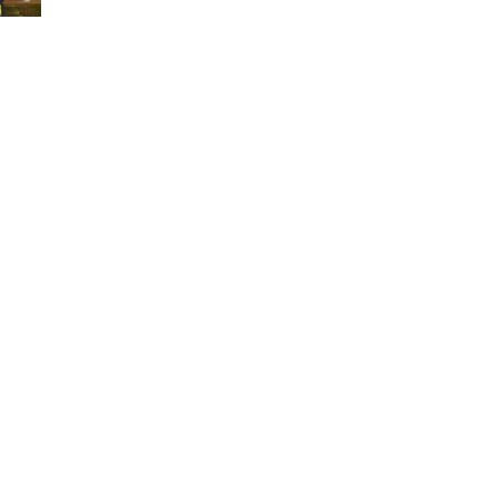
サスケの稼働黙示録
子育て主婦すぎむーが行
く！
頑張って盛り返す奮闘記
趣味☆パチスロ
月３万円稼ぐことから始め
るパチンコ・パチスロ副収
入
パーボークレアの無職日記
明日はこの店だ！
さんパパの脱サラ計画
ギャンブルあんてな速報
でこぼっこフレンズ
日本一暇かもしれない脱サ
ラ社長のスロットブログ
スロット有益情報局
～人生を変えるきっかけは
いつだってすぐ傍に～
パチンコ＆パチスロ＠超・
勝組相談室