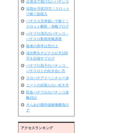
正攻法で負けないパチンコ
目指せ月収20万！スロット
で稼ぐ副収入
パチスロ天井狙いで稼ぐ！
スロット解析・攻略ブログ
パチプロ清志のパチンコ・
パチスロ動画攻略講座
敗者の美学は空の上
清志塾生チビクロが月100
万を目指すブログ
パチプロ茄子のパチンコ、
パチスロとの向き合い方
スロパチアドベンチャーⅦ
ニートの頑張らない生き方
田舎パチプロのパチンコ攻
略日記
きらあの期待値稼働勝負ロ
グ
知識ゼロからの最速パチン
コ攻略
アクセスランキング
パチンコウォッチ