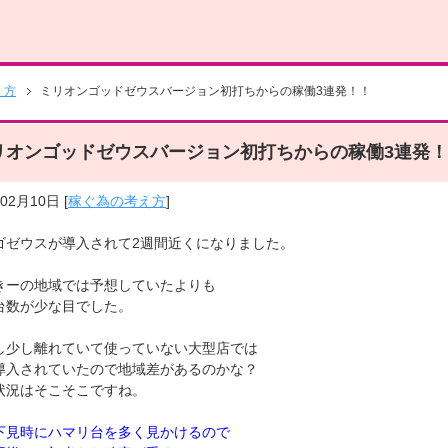
え方
ミリオンゴッドゼウスバージョン初打ちからの稼働3連発！！
リオンゴッドゼウスバージョン初打ちからの稼働3連発
年02月10日
[
稼ぐ為の考え方
]
ゴゼウスが導入されて2週間近くになりました。
きーの地域では予想していたよりも
台数が少な目でした。
し少し離れていて使っていない大型店では
導入されていたので地域差があるのかな？
状況はそこそこですね。
下見時にハマリ台を多く見かけるので