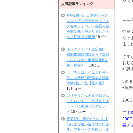
ップ
人気記事ランキング
月収1億円、日本最大パチ
ここ
プロ・打ち子グループ「エ
クセルジャパン」会長の話
仲良
を聞く機会がありました＋
ヘソ釘サイズ動画
19ビュ
ゆっ
ー
まっ
キングハナハナ設定狙い
BIG間1000弱はまって涙目
さす
になりながら推定設定6を
おじ
終日稼働！！
18ビュー
知識
【パチンコハイエナ】朝一
ランプ機種別画像集＆潜伏
5連ま
稼働日記一覧【最新版】
6連
16ビュー
ガリぞうさんの新ブログは
200
こちらです！ ガリさんイ
ベントに参加したエピソー
ド
15ビュー
アポ
20
専業1年、資金がパンク寸
前にまで追い込まれていま
要チ
す…アドバイスお願いしま