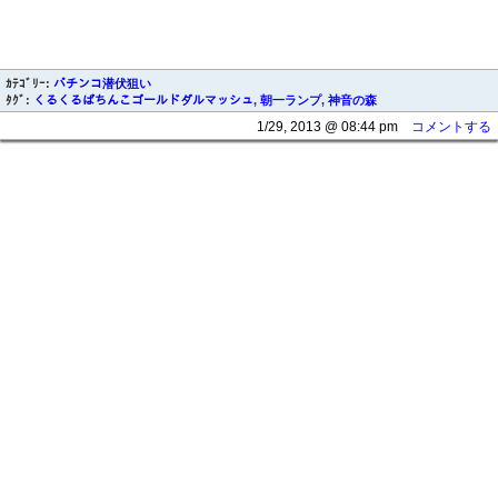
ｶﾃｺﾞﾘｰ:
パチンコ潜伏狙い
ﾀｸﾞ:
くるくるぱちんこゴールドダルマッシュ
,
朝一ランプ
,
神音の森
1/29, 2013 @ 08:44 pm
コメントする