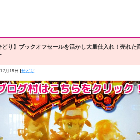
せどり】ブックオフセールを活かし大量仕入れ！売れた
介
年12月19日
[
せどり
]