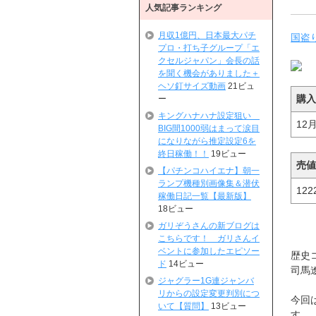
人気記事ランキング
月収1億円、日本最大パチ
国盗
プロ・打ち子グループ「エ
クセルジャパン」会長の話
を聞く機会がありました＋
ヘソ釘サイズ動画
21ビュ
購
ー
キングハナハナ設定狙い
12
BIG間1000弱はまって涙目
になりながら推定設定6を
終日稼働！！
19ビュー
売
【パチンコハイエナ】朝一
ランプ機種別画像集＆潜伏
122
稼働日記一覧【最新版】
18ビュー
ガリぞうさんの新ブログは
こちらです！ ガリさんイ
ベントに参加したエピソー
歴史
ド
14ビュー
司馬
ジャグラー1G連ジャンバ
リからの設定変更判別につ
今回
いて【質問】
13ビュー
す。