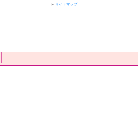
サイトマップ