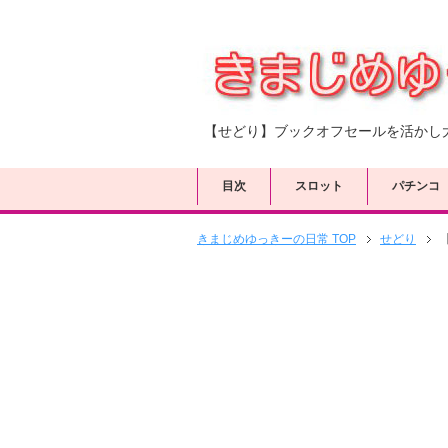
【せどり】ブックオフセールを活かし
目次
スロット
パチンコ
きまじめゆっきーの日常 TOP
せどり