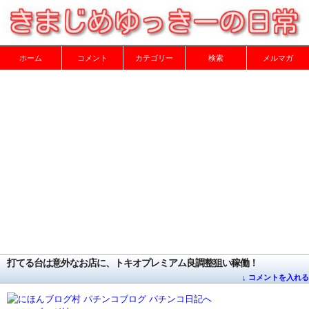
ホーム
コメント
カテゴリー
検索
メルマガ
打てる台は意外なお店に、トキオプレミアム良調整狙い稼働！
↓ コメントを入れる