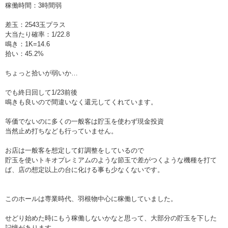
稼働時間：3時間弱
差玉：2543玉プラス
大当たり確率：1/22.8
鳴き：1K=14.6
拾い：45.2%
ちょっと拾いが弱いか…
でも終日回して1/23前後
鳴きも良いので間違いなく還元してくれています。
等価でないのに多くの一般客は貯玉を使わず現金投資
当然止め打ちなども行っていません。
お店は一般客を想定して釘調整をしているので
貯玉を使いトキオプレミアムのような節玉で差がつくような機種を打て
ば、店の想定以上の台に化ける事も少なくないです。
このホールは専業時代、羽根物中心に稼働していました。
せどり始めた時にもう稼働しないかなと思って、大部分の貯玉を下した
記憶があります。