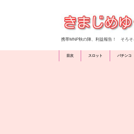
携帯MNP秋の陣、利益報告！ そろそ
目次
スロット
パチンコ