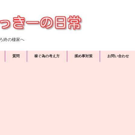
ろ終の棲家へ
質問
稼ぐ為の考え方
揉め事対策
お問い合わせ