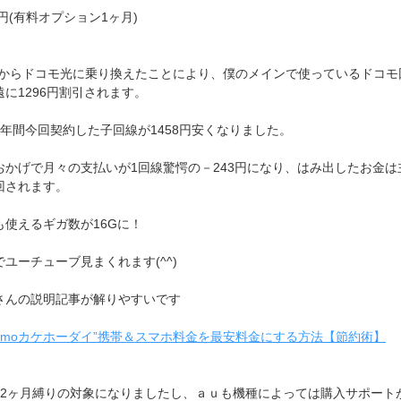
0円(有料オプション1ヶ月)
光からドコモ光に乗り換えたことにより、僕のメインで使っているドコモ
遠に1296円割引されます。
1年間今回契約した子回線が1458円安くなりました。
おかげで月々の支払いが1回線驚愕の－243円になり、はみ出したお金は
回されます。
も使えるギガ数が16Gに！
でユーチューブ見まくれます(^^)
さんの説明記事が解りやすいです
ocomoカケホーダイ”携帯＆スマホ料金を最安料金にする方法【節約術】
12ヶ月縛りの対象になりましたし、ａｕも機種によっては購入サポート