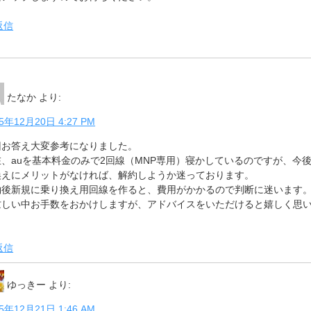
返信
たなか
より:
5年12月20日 4:27 PM
回お答え大変参考になりました。
在、auを基本料金のみで2回線（MNP専用）寝かしているのですが、今
換えにメリットがなければ、解約しようか迷っております。
約後新規に乗り換え用回線を作ると、費用がかかるので判断に迷います
忙しい中お手数をおかけしますが、アドバイスをいただけると嬉しく思
。
返信
ゆっきー
より:
5年12月21日 1:46 AM