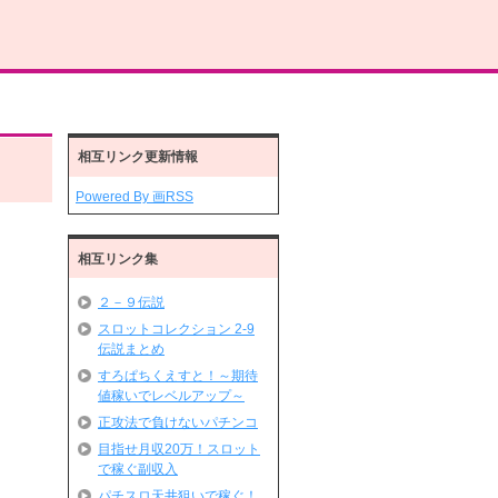
相互リンク更新情報
Powered By 画RSS
相互リンク集
２－９伝説
スロットコレクション 2-9
伝説まとめ
すろぱちくえすと！～期待
値稼いでレベルアップ～
正攻法で負けないパチンコ
目指せ月収20万！スロット
で稼ぐ副収入
パチスロ天井狙いで稼ぐ！