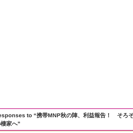
Responses to “携帯MNP秋の陣、利益報告！ そろ
棲家へ”