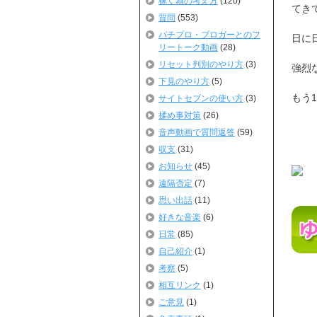
稼ぐ為の考え方
(120)
てき
質問
(553)
パチプロ・ブロガーとのフ
日に
リートーク動画
(28)
リセット判別のやり方
(3)
強烈
下見のやり方
(5)
もう
サイトセブンの使い方
(3)
揉め事対策
(26)
音声動画で質問返答
(59)
収支
(31)
お知らせ
(45)
遠隔否定
(7)
思い出話
(11)
好きな音楽
(6)
日常
(85)
自己紹介
(1)
考察
(5)
相互リンク
(1)
ご意見
(1)