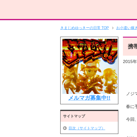
きまじめゆっきーの日常 TOP
お小遣い稼
携
2015
ノジ
メルマガ募集中!!
春に
サイトマップ
今回
目次（サイトマップ）