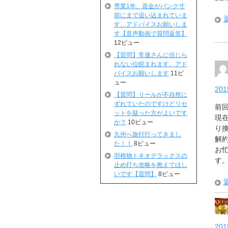
専業1年、資金がパンク寸
前にまで追い込まれていま
す…アドバイスお願いしま
す【音声動画で質問返答】
12ビュー
【質問】常連さんに信じら
れない位睨まれます、アド
バイスお願いします
11ビ
ュー
201
【質問】リールが不自然に
ずれていたのですけどリセ
前
ットを疑った方がよいです
現
か？
10ビュー
り
九州へ旅行行ってきまし
解
た！！
8ビュー
お
羽根物トキオデラックスの
す
止め打ち攻略を教えてほし
いです【質問】
8ビュー
201