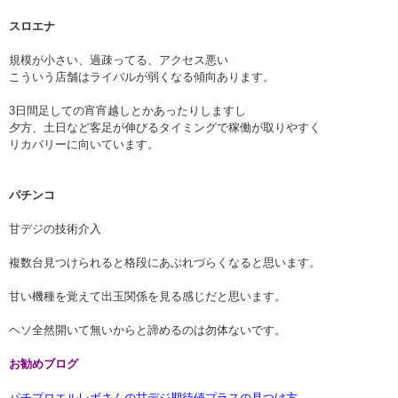
スロエナ
規模が小さい、過疎ってる、アクセス悪い
こういう店舗はライバルが弱くなる傾向あります。
3日間足しての宵宵越しとかあったりしますし
夕方、土日など客足が伸びるタイミングで稼働が取りやすく
リカバリーに向いています。
パチンコ
甘デジの技術介入
複数台見つけられると格段にあぶれづらくなると思います。
甘い機種を覚えて出玉関係を見る感じだと思います。
ヘソ全然開いて無いからと諦めるのは勿体ないです。
お勧めブログ
パチプロエルレボさんの甘デジ期待値プラスの見つけ方