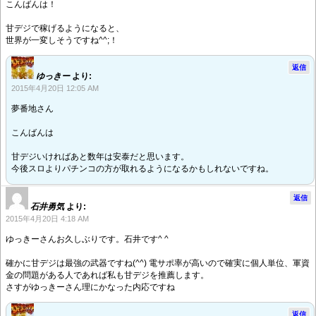
こんばんは！
甘デジで稼げるようになると、
世界が一変しそうですね^^;！
返信
ゆっきー
より:
2015年4月20日 12:05 AM
夢番地さん
こんばんは
甘デジいければあと数年は安泰だと思います。
今後スロよりパチンコの方が取れるようになるかもしれないですね。
返信
石井勇気
より:
2015年4月20日 4:18 AM
ゆっきーさんお久しぶりです。石井です^ ^
確かに甘デジは最強の武器ですね(^^) 電サポ率が高いので確実に個人単位、軍資
金の問題がある人であれば私も甘デジを推薦します。
さすがゆっきーさん理にかなった内応ですね
返信