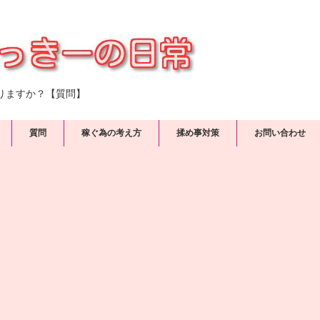
りますか？【質問】
質問
稼ぐ為の考え方
揉め事対策
お問い合わせ