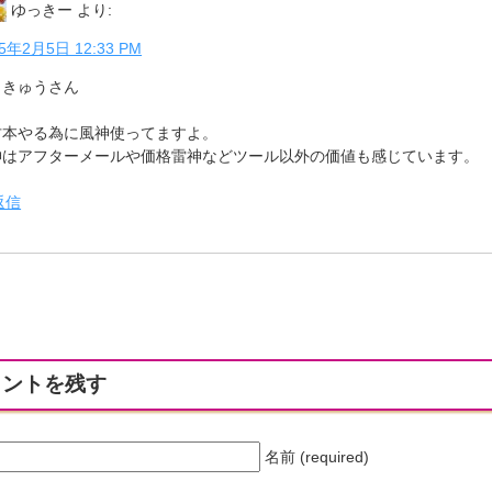
ゆっきー
より:
5年2月5日 12:33 PM
くきゅうさん
古本やる為に風神使ってますよ。
神はアフターメールや価格雷神などツール以外の価値も感じています。
返信
メントを残す
名前 (required)