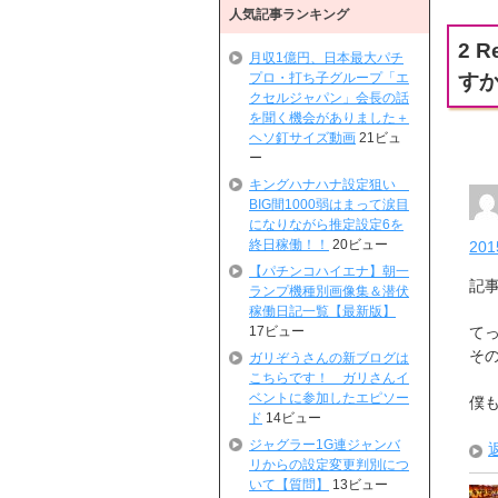
人気記事ランキング
2 
月収1億円、日本最大パチ
プロ・打ち子グループ「エ
すか
クセルジャパン」会長の話
を聞く機会がありました＋
ヘソ釘サイズ動画
21ビュ
ー
キングハナハナ設定狙い
BIG間1000弱はまって涙目
になりながら推定設定6を
終日稼働！！
20ビュー
201
【パチンコハイエナ】朝一
記
ランプ機種別画像集＆潜伏
稼働日記一覧【最新版】
17ビュー
て
そ
ガリぞうさんの新ブログは
こちらです！ ガリさんイ
ベントに参加したエピソー
僕
ド
14ビュー
ジャグラー1G連ジャンバ
リからの設定変更判別につ
いて【質問】
13ビュー