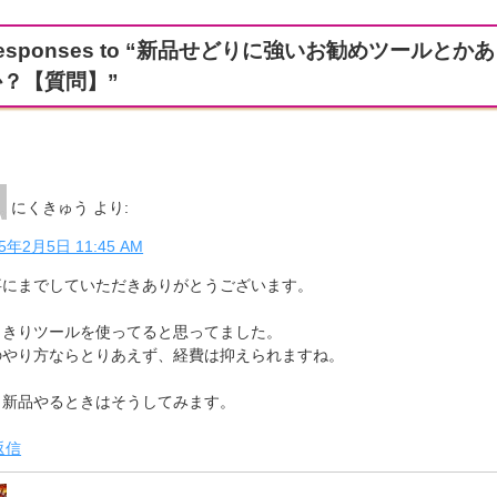
Responses to “新品せどりに強いお勧めツールとか
？【質問】”
にくきゅう
より:
5年2月5日 11:45 AM
事にまでしていただきありがとうございます。
っきりツールを使ってると思ってました。
のやり方ならとりあえず、経費は抑えられますね。
も新品やるときはそうしてみます。
返信