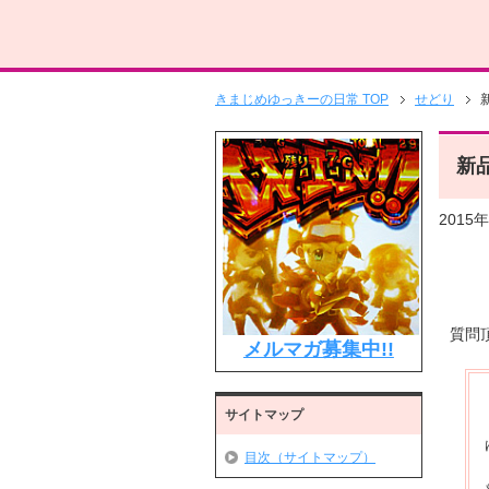
きまじめゆっきーの日常 TOP
せどり
新
2015
質問
メルマガ募集中!!
サイトマップ
目次（サイトマップ）