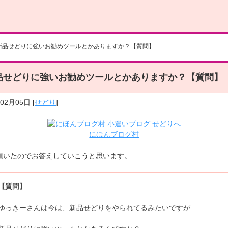
新品せどりに強いお勧めツールとかありますか？【質問】
品せどりに強いお勧めツールとかありますか？【質問】
年02月05日
[
せどり
]
にほんブログ村
頂いたのでお答えしていこうと思います。
【質問】
ゆっきーさんは今は、新品せどりをやられてるみたいですが