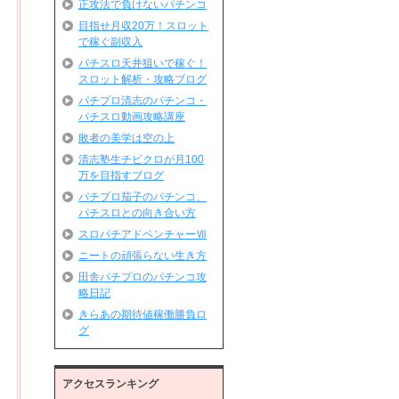
正攻法で負けないパチンコ
目指せ月収20万！スロット
で稼ぐ副収入
パチスロ天井狙いで稼ぐ！
スロット解析・攻略ブログ
パチプロ清志のパチンコ・
パチスロ動画攻略講座
敗者の美学は空の上
清志塾生チビクロが月100
万を目指すブログ
パチプロ茄子のパチンコ、
パチスロとの向き合い方
スロパチアドベンチャーⅦ
ニートの頑張らない生き方
田舎パチプロのパチンコ攻
略日記
きらあの期待値稼働勝負ロ
グ
知識ゼロからの最速パチン
コ攻略
アクセスランキング
パチンコウォッチ