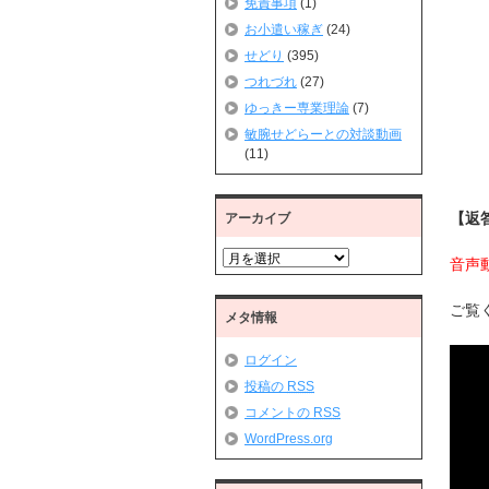
免責事項
(1)
お小遣い稼ぎ
(24)
せどり
(395)
つれづれ
(27)
ゆっきー専業理論
(7)
敏腕せどらーとの対談動画
(11)
【返
アーカイブ
ア
音声
ー
カ
ご覧
イ
メタ情報
ブ
ログイン
投稿の
RSS
コメントの
RSS
WordPress.org