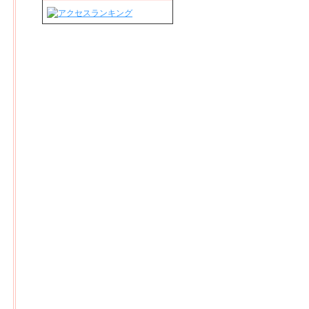
パチテラピー
パチグッド 新台釘読み解
析
『確率に身を委ねる事・徹
底する事・継続する事』
パチスロ副業理論
未完成の城ー鉛のパチスロ
日記ー
パチンコライフ ～負けた
くない人へ～
サラリーマンTOMのお小遣
い稼ぎ
パチンコで月72万円稼ぐパ
チプロのブログ
情報LIVEさうな屋～パチン
コ＆スロット～
最速でパチンコ月収30万稼
ぐ方法
パチプロが負け組救出！期
待値ハンターあにまーる
あにまーるの秘密の部屋
も