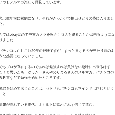
いつもメルマガ楽しく拝見しています。
私は数年前に鬱病になり、それがきっかけで輸出せどりの塾に入りまし
た。
今ではebayUSAで中古カメラを転売し収入を得ることが出来るようにな
りました。
パチンコはかれこれ20年の趣味ですが、ずっと負けるのが当たり前のよ
うな感覚になっていました。
でもプロが存在するのであれば勉強すれば負けない趣味に出来るはず
だ！と思いたち、ゆっきーさんやのりまるさんのメルマガ、パチンコの
教科書などで勉強を始めたところです。
勉強を始めて感じたことは、セドリもパチンコもマインドは同じという
こと。
情報が溢れている現代、オカルトに惑わされず信じて進む。