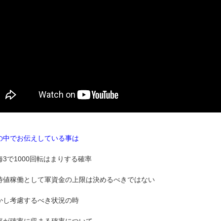
の中でお伝えしている事は
海3で1000回転はまりする確率
待値稼働として軍資金の上限は決めるべきではない
かし考慮するべき状況の時