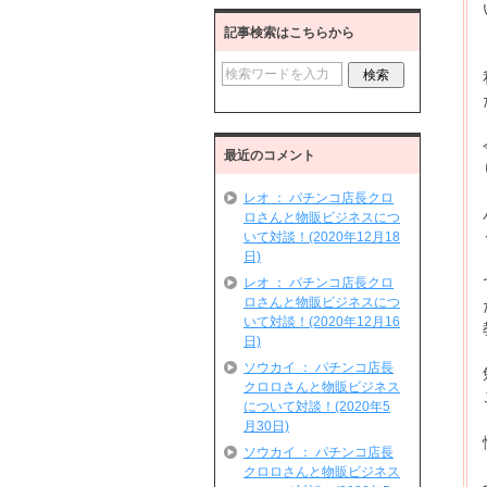
記事検索はこちらから
最近のコメント
レオ ： パチンコ店長クロ
ロさんと物販ビジネスにつ
いて対談！(2020年12月18
日)
レオ ： パチンコ店長クロ
ロさんと物販ビジネスにつ
いて対談！(2020年12月16
日)
ソウカイ ： パチンコ店長
クロロさんと物販ビジネス
について対談！(2020年5
月30日)
ソウカイ ： パチンコ店長
クロロさんと物販ビジネス