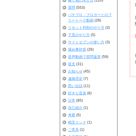
稼ぐ為の考え方
(120)
質問
(553)
パチプロ・ブロガーとのフ
リートーク動画
(28)
リセット判別のやり方
(3)
下見のやり方
(5)
サイトセブンの使い方
(3)
揉め事対策
(26)
音声動画で質問返答
(59)
収支
(31)
お知らせ
(45)
遠隔否定
(7)
思い出話
(11)
好きな音楽
(6)
日常
(85)
自己紹介
(1)
考察
(5)
相互リンク
(1)
ご意見
(1)