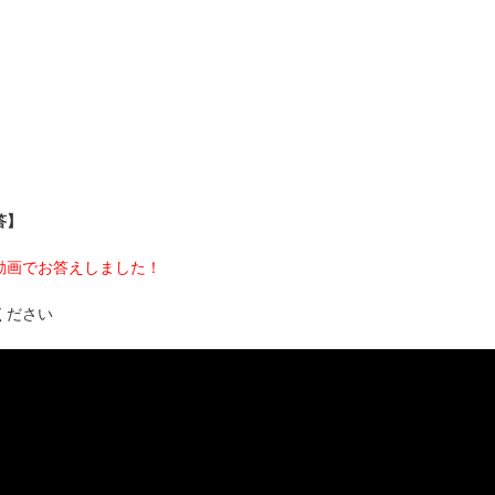
答】
動画でお答えしました！
ください