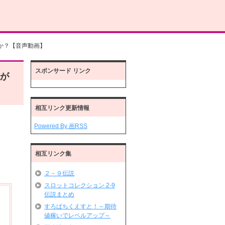
か？【音声動画】
スポンサード リンク
方が
相互リンク更新情報
Powered By 画RSS
相互リンク集
２－９伝説
スロットコレクション 2-9
伝説まとめ
すろぱちくえすと！～期待
値稼いでレベルアップ～