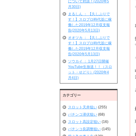
について対談！(2020年5
月30日)
まるしん ： 【久しぶりで
す！】スロプロ時代並に稼
働した2019年12月収支報
告(2020年5月13日)
オオツカ ： 【久しぶりで
す！】スロプロ時代並に稼
働した2019年12月収支報
告(2020年5月13日)
ソウカイ ： 1月27日開催
YouTube生放送！！（スロ
ット・せどり）(2020年4
月4日)
カテゴリー
スロット天井狙い
(255)
パチンコ潜伏狙い
(68)
スロット高設定狙い
(16)
パチンコ良調整狙い
(145)