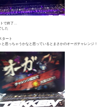
ットで終了…
でした
拳スタート
ッと思っちゃうかなと思っているとまさかのオーガチャレンジ！