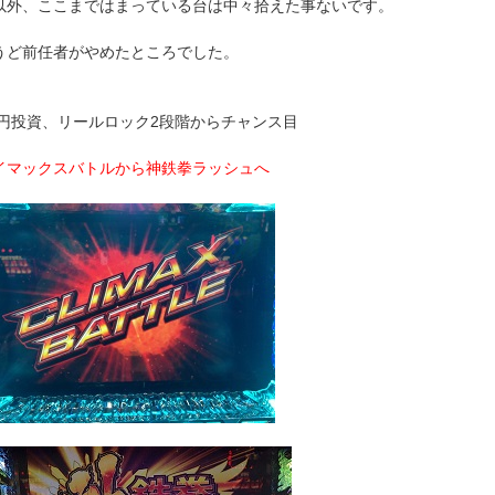
以外、ここまではまっている台は中々拾えた事ないです。
うど前任者がやめたところでした。
00円投資、リールロック2段階からチャンス目
イマックスバトルから神鉄拳ラッシュへ