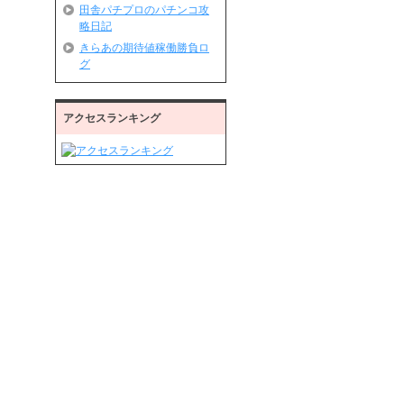
田舎パチプロのパチンコ攻
略日記
きらあの期待値稼働勝負ロ
グ
知識ゼロからの最速パチン
コ攻略
アクセスランキング
パチンコウォッチ
パチテラピー
パチグッド 新台釘読み解
析
『確率に身を委ねる事・徹
底する事・継続する事』
パチスロ副業理論
未完成の城ー鉛のパチスロ
日記ー
パチンコライフ ～負けた
くない人へ～
サラリーマンTOMのお小遣
い稼ぎ
パチンコで月72万円稼ぐパ
チプロのブログ