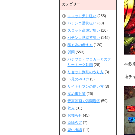
カテゴリー
スロット天井狙い
(255)
パチンコ潜伏狙い
(68)
スロット高設定狙い
(16)
パチンコ良調整狙い
(145)
稼ぐ為の考え方
(120)
質問
(553)
パチプロ・ブロガーとのフ
神鉄
リートーク動画
(28)
リセット判別のやり方
(3)
連チ
下見のやり方
(5)
サイトセブンの使い方
(3)
揉め事対策
(26)
音声動画で質問返答
(59)
収支
(31)
お知らせ
(45)
遠隔否定
(7)
思い出話
(11)