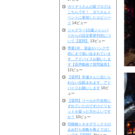
ガリぞうさんの新ブログは
こちらです！ ガリさんイ
ベントに参加したエピソー
ド
14ビュー
ジャグラー1G連ジャンバ
リからの設定変更判別につ
いて【質問】
13ビュー
専業1年、資金がパンク寸
前にまで追い込まれていま
す…アドバイスお願いしま
す【音声動画で質問返答】
12ビュー
【質問】常連さんに信じら
れない位睨まれます、アド
バイスお願いします
10ビ
ュー
【質問】リールが不自然に
ずれていたのですけどリセ
ットを疑った方がよいです
か？
10ビュー
羽根物トキオデラックスの
止め打ち攻略を教えてほし
いです【質問】
8ビュー