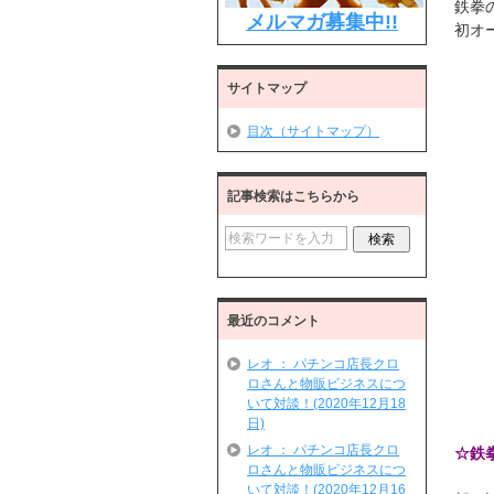
鉄拳
メルマガ募集中!!
初オ
サイトマップ
目次（サイトマップ）
記事検索はこちらから
最近のコメント
レオ ： パチンコ店長クロ
ロさんと物販ビジネスにつ
いて対談！(2020年12月18
日)
レオ ： パチンコ店長クロ
☆鉄拳
ロさんと物販ビジネスにつ
いて対談！(2020年12月16