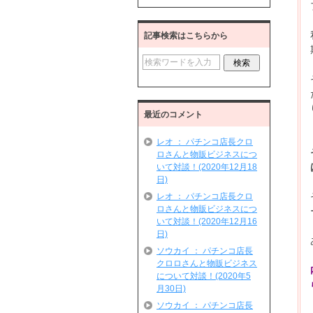
記事検索はこちらから
最近のコメント
レオ ： パチンコ店長クロ
ロさんと物販ビジネスにつ
いて対談！(2020年12月18
日)
レオ ： パチンコ店長クロ
ロさんと物販ビジネスにつ
いて対談！(2020年12月16
日)
ソウカイ ： パチンコ店長
クロロさんと物販ビジネス
について対談！(2020年5
月30日)
ソウカイ ： パチンコ店長