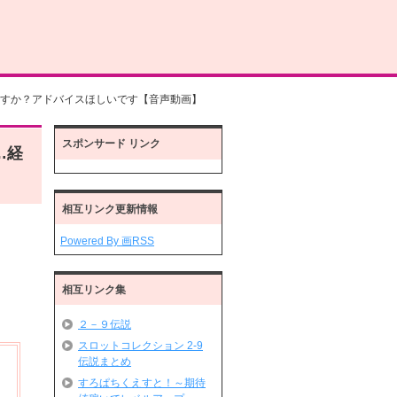
すか？アドバイスほしいです【音声動画】
スポンサード リンク
…経
相互リンク更新情報
Powered By 画RSS
相互リンク集
２－９伝説
スロットコレクション 2-9
伝説まとめ
すろぱちくえすと！～期待