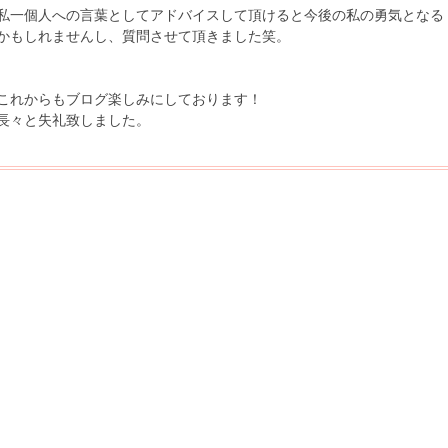
私一個人への言葉としてアドバイスして頂けると今後の私の勇気となる
かもしれませんし、質問させて頂きました笑。
これからもブログ楽しみにしております！
長々と失礼致しました。