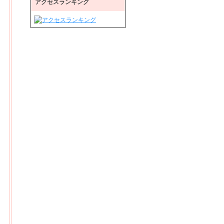
アクセスランキング
パチンコウォッチ
パチテラピー
パチグッド 新台釘読み解
析
『確率に身を委ねる事・徹
底する事・継続する事』
パチスロ副業理論
未完成の城ー鉛のパチスロ
。
日記ー
パチンコライフ ～負けた
くない人へ～
サラリーマンTOMのお小遣
い稼ぎ
パチンコで月72万円稼ぐパ
チプロのブログ
情報LIVEさうな屋～パチン
コ＆スロット～
最速でパチンコ月収30万稼
ぐ方法
パチプロが負け組救出！期
待値ハンターあにまーる