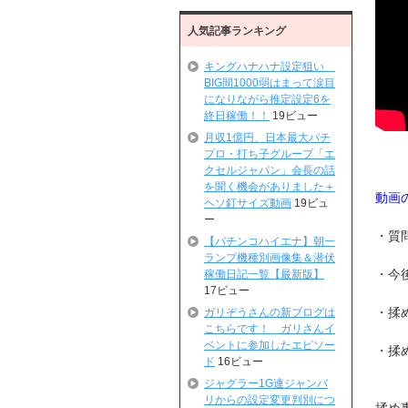
人気記事ランキング
キングハナハナ設定狙い
BIG間1000弱はまって涙目
になりながら推定設定6を
終日稼働！！
19ビュー
月収1億円、日本最大パチ
プロ・打ち子グループ「エ
クセルジャパン」会長の話
を聞く機会がありました＋
動画
ヘソ釘サイズ動画
19ビュ
ー
・質
【パチンコハイエナ】朝一
ランプ機種別画像集＆潜伏
・今
稼働日記一覧【最新版】
17ビュー
・揉
ガリぞうさんの新ブログは
こちらです！ ガリさんイ
ベントに参加したエピソー
・揉
ド
16ビュー
ジャグラー1G連ジャンバ
リからの設定変更判別につ