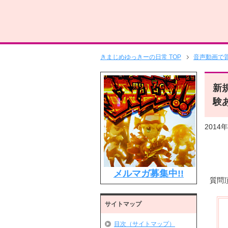
きまじめゆっきーの日常 TOP
音声動画で
新
験
2014
メルマガ募集中!!
質問
サイトマップ
目次（サイトマップ）