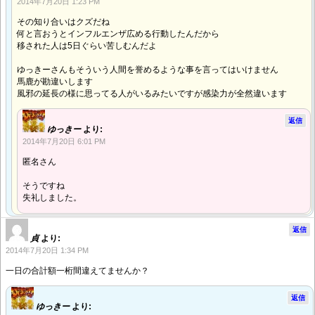
2014年7月20日 1:23 PM
その知り合いはクズだね
何と言おうとインフルエンザ広める行動したんだから
移された人は5日ぐらい苦しむんだよ
ゆっきーさんもそういう人間を誉めるような事を言ってはいけません
馬鹿が勘違いします
風邪の延長の様に思ってる人がいるみたいですが感染力が全然違います
返信
ゆっきー
より:
2014年7月20日 6:01 PM
匿名さん
そうですね
失礼しました。
返信
貞
より:
2014年7月20日 1:34 PM
一日の合計額一桁間違えてませんか？
返信
ゆっきー
より: