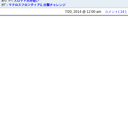
ｶﾃｺﾞﾘｰ:
スロット天井狙い
ﾀｸﾞ:
マクロスフロンティア2
,
出撃チャレンジ
7/20, 2014 @ 12:00 am
コメント( 14 )