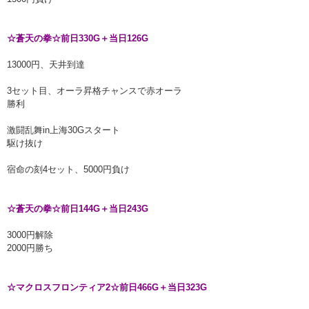
☆蒼天の拳☆前日330G＋当日126G
13000円、天井到達
3セット目、オーラ昇格チャンスで赤オーラ
勝利
激闘乱舞in上海30Gスタート
駆け抜け
宿命の刻4セット、5000円負け
☆蒼天の拳☆前日144G＋当日243G
3000円解除
2000円勝ち
☆マクロスフロンティア2☆前日466G＋当日323G