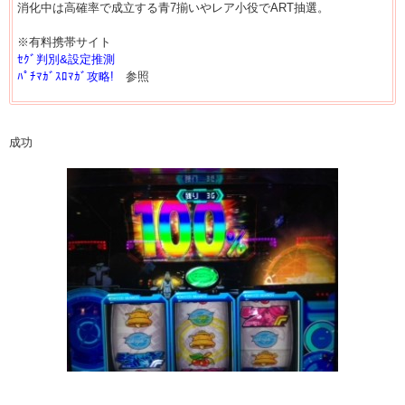
消化中は高確率で成立する青7揃いやレア小役でART抽選。
※有料携帯サイト
ｾｸﾞ判別&設定推測
ﾊﾟﾁﾏｶﾞｽﾛﾏｶﾞ攻略!
参照
成功