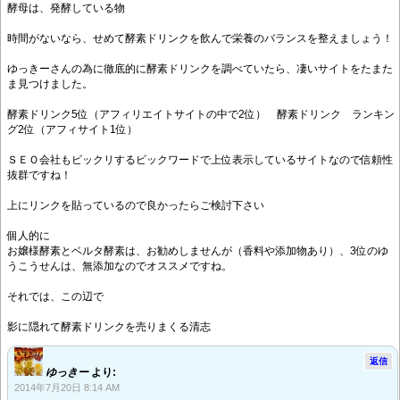
酵母は、発酵している物
時間がないなら、せめて酵素ドリンクを飲んで栄養のバランスを整えましょう！
ゆっきーさんの為に徹底的に酵素ドリンクを調べていたら、凄いサイトをたまた
ま見つけました。
酵素ドリンク5位（アフィリエイトサイトの中で2位） 酵素ドリンク ランキン
グ2位（アフィサイト1位）
ＳＥＯ会社もビックリするビックワードで上位表示しているサイトなので信頼性
抜群ですね！
上にリンクを貼っているので良かったらご検討下さい
個人的に
お嬢様酵素とベルタ酵素は、お勧めしませんが（香料や添加物あり）、3位のゆ
うこうせんは、無添加なのでオススメですね。
それでは、この辺で
影に隠れて酵素ドリンクを売りまくる清志
返信
ゆっきー
より:
2014年7月20日 8:14 AM