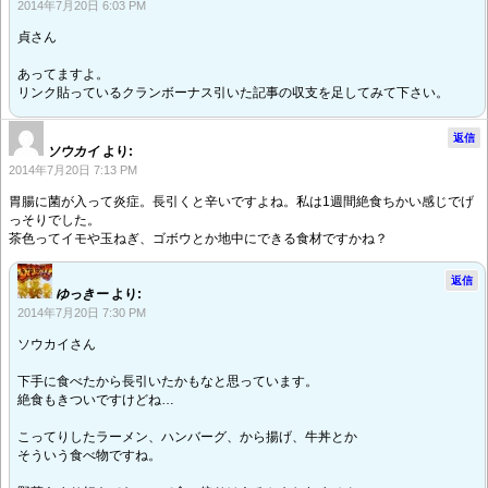
2014年7月20日 6:03 PM
貞さん
あってますよ。
リンク貼っているクランボーナス引いた記事の収支を足してみて下さい。
返信
ソウカイ
より:
2014年7月20日 7:13 PM
胃腸に菌が入って炎症。長引くと辛いですよね。私は1週間絶食ちかい感じでげ
っそりでした。
茶色ってイモや玉ねぎ、ゴボウとか地中にできる食材ですかね？
返信
ゆっきー
より:
2014年7月20日 7:30 PM
ソウカイさん
下手に食べたから長引いたかもなと思っています。
絶食もきついですけどね…
こってりしたラーメン、ハンバーグ、から揚げ、牛丼とか
そういう食べ物ですね。