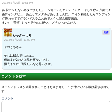
2014年7月20日 10:51 PM
あ 役に立たないネタでました。モンキー2 初エンディング。 そして数ヶ月後云々
秦野インタビューあたりでメダルがありませんに。 コイン補給したらエンディン
グ終わっててグランドスラムおめでとうな記念撮影画面。
え､って(苦笑) やっと見たのに酷い。 どうなったんだろ
返信
ゆっきー
より:
2014年7月20日 11:00 PM
そのうちさん
それは残念でしたね…
僕はまだ2の方は見た事ないです。
撤去までに1回見たいなと思います。
コメントを残す
メールアドレスが公開されることはありません。
*
が付いている欄は必須項目で
す
コメント