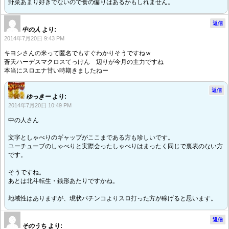
野菜あまり好きでないので食の偏りはあるかもしれません。
返信
中の人
より:
2014年7月20日 9:43 PM
キヨシさんの米って匿名でもすぐわかりそうですねｗ
蒼天ハーデスマクロスてっけん 辺りが今月の主力ですね
本当にスロエナ甘い時期きましたねー
返信
ゆっきー
より:
2014年7月20日 10:49 PM
中の人さん
文字としゃべりのギャップがここまである方も珍しいです。
ユーチューブのしゃべりと実際会ったしゃべりはまったく同じで裏表のない方
です。
そうですね。
あとは北斗転生・銭形あたりですかね。
地域性はありますが、現状パチンコよりスロ打った方が稼げると思います。
返信
そのうち
より: