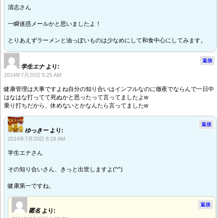
清志さん
一瞬迷惑メールかと思いましたよ！
とりあえずラーメンと油っぽいものは少なめにして和食中心にしてみます。
返信
学生エナ
より:
2014年7月20日 5:25 AM
健康管理は大事ですよね自分の知り合いはインフルなのに徹夜でならんで一日中
はなはな打ってて死ぬかと思ったって言ってましたよw
乗り打ちだから、休めないとかなんたら言ってましたw
返信
ゆっきー
より:
2014年7月20日 8:18 AM
学生エナさん
その知り合いさん、きっと出世しますよ(^^)
健康第一ですね。
返信
匿名
より: