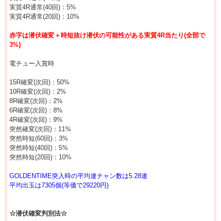
実質4R通常(40回)：5%
実質4R通常(20回)：10%
赤字は潜伏確変＋時短抜け潜伏の可能性がある実質4R当たり(全部で
3%)
電チュー入賞時
15R確変(次回)：50%
10R確変(次回)：2%
8R確変(次回)：2%
6R確変(次回)：8%
4R確変(次回)：9%
突然確変(次回)：11%
突然時短(60回)：3%
突然時短(40回)：5%
突然時短(20回)：10%
GOLDENTIME突入時の平均連チャン数は5.28連
平均出玉は7305個(等価で29220円)
☆潜伏確変判別法☆