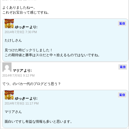
よくありましたねー。
これぞお宝台って感じですね。
返信
ゆっきー
より:
2014年7月9日 7:30 PM
たけしさん
見つけた時ビックリしました！
この期待値と勝率はスロだと中々拾えるものではないですね。
返信
マリア
より:
2014年7月9日 9:12 PM
てつ、のバカ一代のブログどう思う？
返信
ゆっきー
より:
2014年7月9日 11:17 PM
マリアさん
面白いですし有益な情報も多いと思います。