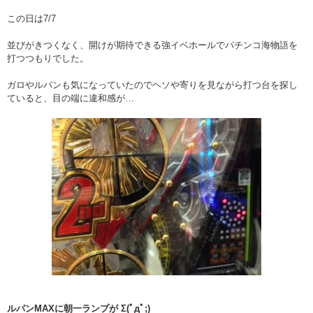
この日は7/7
並びがきつくなく、開けが期待できる強イベホールでパチンコ海物語を
打つつもりでした。
ガロやルパンも気になっていたのでヘソや寄りを見ながら打つ台を探し
ていると、目の端に違和感が…
ルパンMAXに朝一ランプが Σ(ﾟдﾟ;)