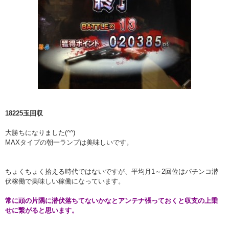
18225玉回収
大勝ちになりました(^^)
MAXタイプの朝一ランプは美味しいです。
ちょくちょく拾える時代ではないですが、平均月1～2回位はパチンコ潜
伏稼働で美味しい稼働になっています。
常に頭の片隅に潜伏落ちてないかなとアンテナ張っておくと収支の上乗
せに繋がると思います。