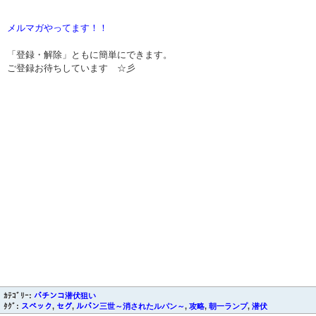
メルマガやってます！！
「登録・解除」ともに簡単にできます。
ご登録お待ちしています ☆彡
ｶﾃｺﾞﾘｰ:
パチンコ潜伏狙い
ﾀｸﾞ:
スペック
,
セグ
,
ルパン三世～消されたルパン～
,
攻略
,
朝一ランプ
,
潜伏