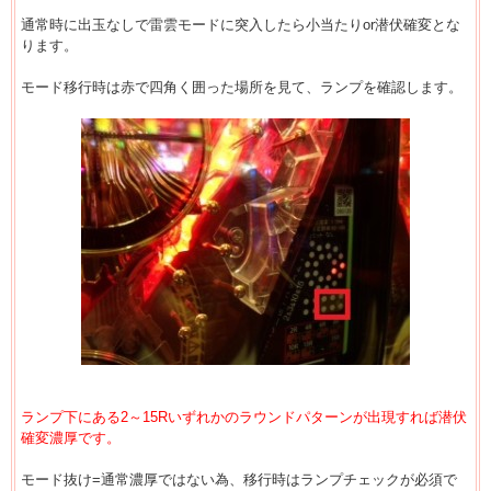
通常時に出玉なしで雷雲モードに突入したら小当たりor潜伏確変とな
ります。
モード移行時は赤で四角く囲った場所を見て、ランプを確認します。
ランプ下にある2～15Rいずれかのラウンドパターンが出現すれば潜伏
確変濃厚です。
モード抜け=通常濃厚ではない為、移行時はランプチェックが必須で