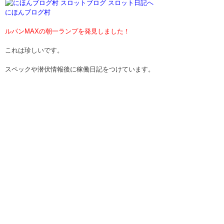
にほんブログ村
ルパンMAXの朝一ランプを発見しました！
これは珍しいです。
スペックや潜伏情報後に稼働日記をつけています。