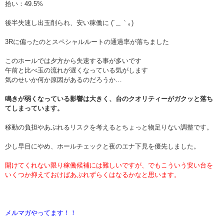
拾い：49.5%
後半失速し出玉削られ、安い稼働に (´＿｀｡)
3Rに偏ったのとスペシャルルートの通過率が落ちました
このホールでは夕方から失速する事が多いです
午前と比べ玉の流れが遅くなっている気がします
気のせいか何か原因があるのだろうか…
鳴きが弱くなっている影響は大きく、台のクオリティーがガクッと落ち
てしまっています。
移動の負担やあぶれるリスクを考えるとちょっと物足りない調整です。
少し早目にやめ、ホールチェックと夜のエナ下見を優先しました。
開けてくれない限り稼働候補には難しいですが、でもこういう安い台を
いくつか抑えておけばあぶれずらくはなるかなと思います。
メルマガやってます！！