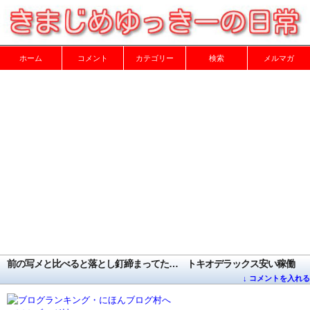
ホーム
コメント
カテゴリー
検索
メルマガ
前の写メと比べると落とし釘締まってた… トキオデラックス安い稼働
↓ コメントを入れる