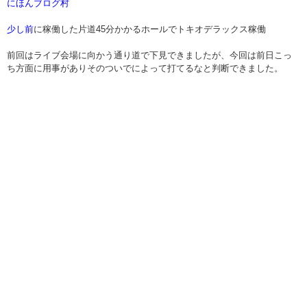
にほんブログ村
少し前
に稼働した片道45分かかるホールでトキオデラックス稼働
前回はライブ会場に向かう通り道で下見できましたが、今回は前日こっ
ち方面に用事がありそのついでによって打てるなと判断できました。