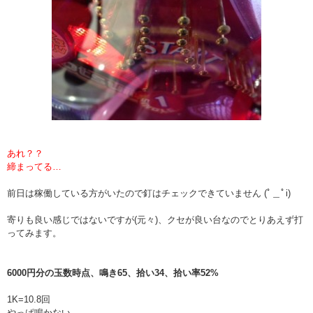
あれ？？
締まってる…
前日は稼働している方がいたので釘はチェックできていません (ﾟ＿ﾟi)
寄りも良い感じではないですが(元々)、クセが良い台なのでとりあえず打
ってみます。
6000円分の玉数時点、鳴き65、拾い34、拾い率52%
1K=10.8回
やっぱ鳴かない…