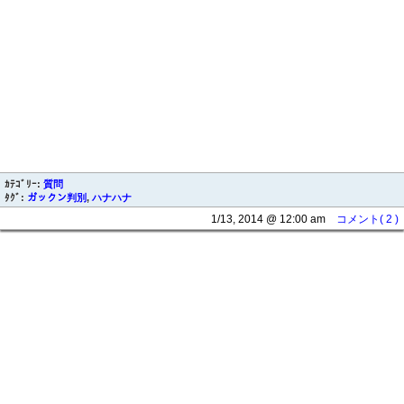
ｶﾃｺﾞﾘｰ:
質問
ﾀｸﾞ:
ガックン判別
,
ハナハナ
1/13, 2014 @ 12:00 am
コメント( 2 )