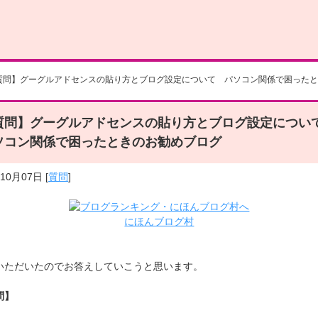
質問】グーグルアドセンスの貼り方とブログ設定について パソコン関係で困ったと
質問】グーグルアドセンスの貼り方とブログ設定につ
ソコン関係で困ったときのお勧めブログ
年10月07日
[
質問
]
にほんブログ村
いただいたのでお答えしていこうと思います。
問】