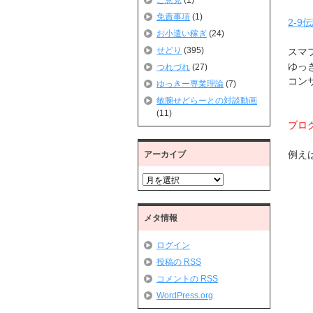
ご意見
(1)
免責事項
(1)
2-
お小遣い稼ぎ
(24)
せどり
(395)
スマ
ゆっ
つれづれ
(27)
コン
ゆっきー専業理論
(7)
敏腕せどらーとの対談動画
(11)
ブロ
例え
アーカイブ
ア
ー
カ
イ
メタ情報
ブ
ログイン
投稿の
RSS
コメントの
RSS
WordPress.org