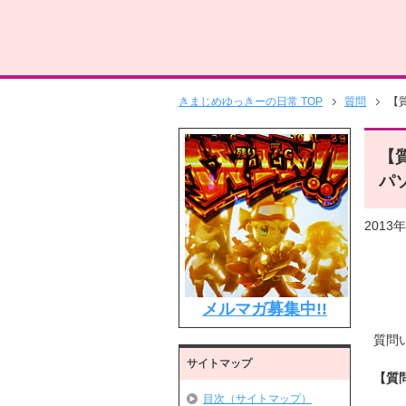
きまじめゆっきーの日常 TOP
質問
【
【
パ
2013
メルマガ募集中!!
質問
サイトマップ
【質
目次（サイトマップ）