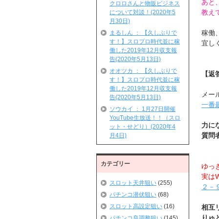
あと
クロロさんと物販ビジネス
教え
について対談！(2020年5
月30日)
稼働
まるしん ： 【久しぶりで
す！】スロプロ時代並に稼
宜し
働した2019年12月収支報
告(2020年5月13日)
オオツカ ： 【久しぶりで
【返
す！】スロプロ時代並に稼
働した2019年12月収支報
メー
告(2020年5月13日)
一番
ソウカイ ： 1月27日開催
YouTube生放送！！（スロ
力に
ット・せどり）(2020年4
質問
月4日)
カテゴリー
ゆっ
実はW
スロット天井狙い
(255)
２－
パチンコ潜伏狙い
(68)
スロット高設定狙い
(16)
相互
りゅ
パチンコ良調整狙い
(145)