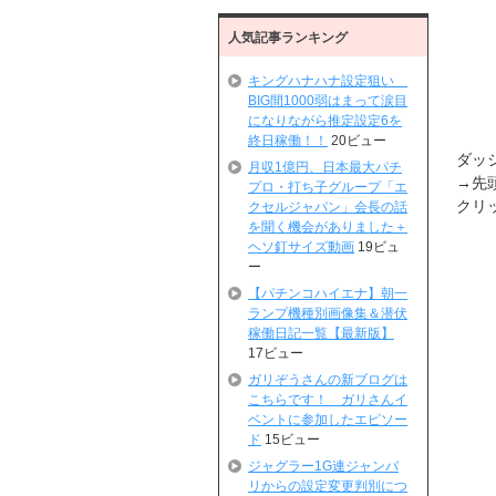
人気記事ランキング
キングハナハナ設定狙い
BIG間1000弱はまって涙目
になりながら推定設定6を
終日稼働！！
20ビュー
ダッ
月収1億円、日本最大パチ
→先
プロ・打ち子グループ「エ
クリ
クセルジャパン」会長の話
を聞く機会がありました＋
ヘソ釘サイズ動画
19ビュ
ー
【パチンコハイエナ】朝一
ランプ機種別画像集＆潜伏
稼働日記一覧【最新版】
17ビュー
ガリぞうさんの新ブログは
こちらです！ ガリさんイ
ベントに参加したエピソー
ド
15ビュー
ジャグラー1G連ジャンバ
リからの設定変更判別につ