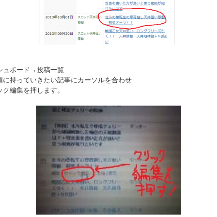
シュボード→投稿一覧
頭に持っていきたい記事にカーソルを合わせ
ック編集を押します。