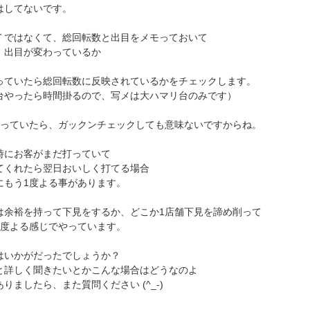
はしてないです。
Ｔではなくて、総回転数と出目をメモっておいて
、出目が変わっているか
っていたら総回転数に反映されているかをチェックします。
台やったら時間掛るので、写メは大ハマリ台のみです）
回っていたら、ガックンチェックしても意味ないですからね。
時にお客がまだ打っていて
てくれたら翌日おいしく打てる場合
にもう1度よる事があります。
は余裕を持って下見をするか、どこか1店舗下見を諦め削って
1度よる感じでやっています。
はいかがだったでしょうか？
と詳しく聞きたいとかこんな場合はどうなのよ
りましたら、また質問ください (^_-)