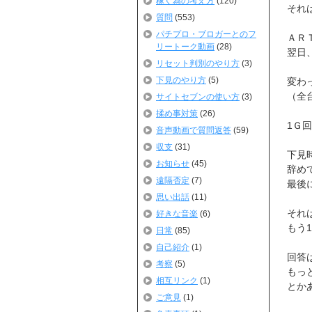
稼ぐ為の考え方
(120)
それ
質問
(553)
パチプロ・ブロガーとのフ
ＡＲ
リートーク動画
(28)
翌日
リセット判別のやり方
(3)
下見のやり方
(5)
変わ
（全
サイトセブンの使い方
(3)
揉め事対策
(26)
1Ｇ
音声動画で質問返答
(59)
収支
(31)
下見
お知らせ
(45)
辞め
遠隔否定
(7)
最後
思い出話
(11)
それ
好きな音楽
(6)
もう
日常
(85)
自己紹介
(1)
回答
考察
(5)
もっ
相互リンク
(1)
とかあ
ご意見
(1)