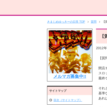
きまじめゆっきーの日常 TOP
質問
【
【
2012
【質
閉店
スロ
メルマガ募集中!!
最終
それ
サイトマップ
基準
あれ
目次（サイトマップ）