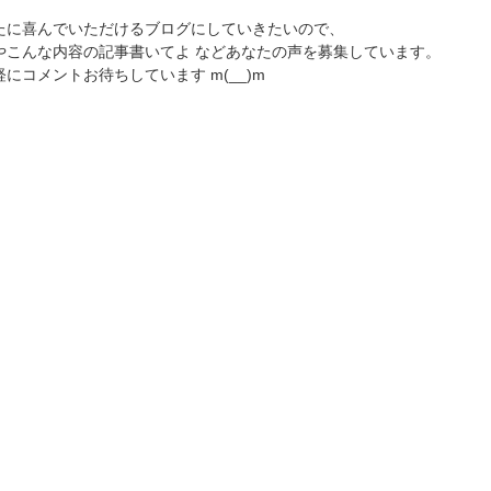
たに喜んでいただけるブログにしていきたいので、
やこんな内容の記事書いてよ などあなたの声を募集しています。
軽にコメントお待ちしています m(__)m