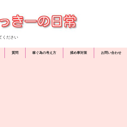
てください
質問
稼ぐ為の考え方
揉め事対策
お問い合わせ