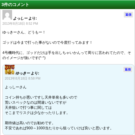
3件のコメント
返信
よっしー
より:
2013年8月18日 8:52 PM
ゆっきーさん、どうもー！
ゴッドは今まで打った事がないので今度打ってみます！
4号機時代に、ゴッドだけは手を出しちゃいかんって周りに言われてたので、そ
のイメージが強いです(^ ^)
返信
ゆっきー
より:
2013年8月18日 8:58 PM
よっしーさん
コイン持ちが悪いですし天井単発も多いので
荒いスペックなのは間違いないですが
天井狙いで打つ事に関しては
そこまでリスクは少なかったりします。
期待値は高いのでお勧めです。
不安であれば900～1000当たりから狙っていけば良いと思います。