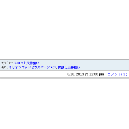
ｶﾃｺﾞﾘｰ:
スロット天井狙い
ﾀｸﾞ:
ミリオンゴッドゼウスバージョン
,
宵越し天井狙い
8/18, 2013 @ 12:00 pm
コメント( 3 )