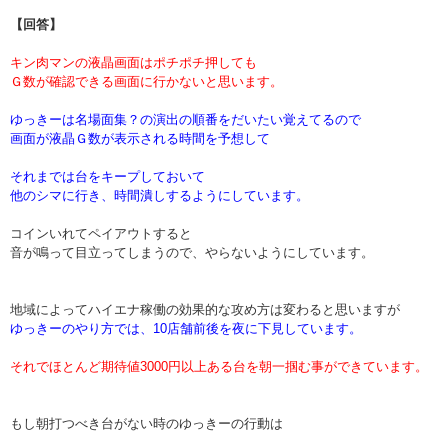
【回答】
キン肉マンの液晶画面はポチポチ押しても
Ｇ数が確認できる画面に行かないと思います。
ゆっきーは名場面集？の演出の順番をだいたい覚えてるので
画面が液晶Ｇ数が表示される時間を予想して
それまでは台をキープしておいて
他のシマに行き、時間潰しするようにしています。
コインいれてペイアウトすると
音が鳴って目立ってしまうので、やらないようにしています。
地域によってハイエナ稼働の効果的な攻め方は変わると思いますが
ゆっきーのやり方では、10店舗前後を夜に下見しています。
それでほとんど期待値3000円以上ある台を朝一掴む事ができています。
もし朝打つべき台がない時のゆっきーの行動は