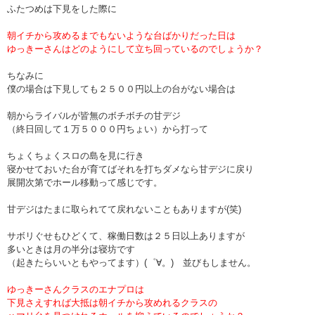
ふたつめは下見をした際に
朝イチから攻めるまでもないような台ばかりだった日は
ゆっきーさんはどのようにして立ち回っているのでしょうか？
ちなみに
僕の場合は下見しても２５００円以上の台がない場合は
朝からライバルが皆無のボチボチの甘デジ
（終日回して１万５０００円ちょい）から打って
ちょくちょくスロの島を見に行き
寝かせておいた台が育てばそれを打ちダメなら甘デジに戻り
展開次第でホール移動って感じです。
甘デジはたまに取られてて戻れないこともありますが(笑)
サボリぐせもひどくて、稼働日数は２５日以上ありますが
多いときは月の半分は寝坊です
（起きたらいいともやってます）(゜∀。) 並びもしません。
ゆっきーさんクラスのエナプロは
下見さえすれば大抵は朝イチから攻めれるクラスの