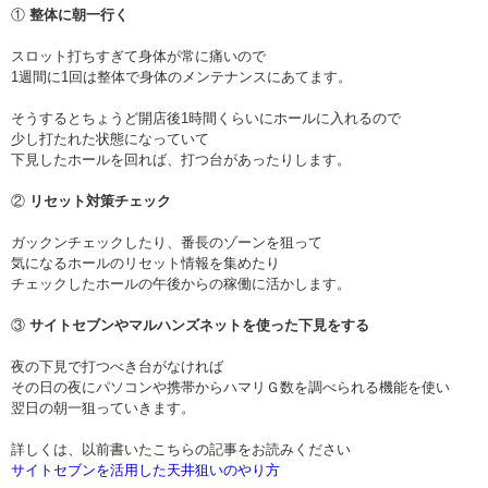
①
整体に朝一行く
スロット打ちすぎて身体が常に痛いので
1週間に1回は整体で身体のメンテナンスにあてます。
そうするとちょうど開店後1時間くらいにホールに入れるので
少し打たれた状態になっていて
下見したホールを回れば、打つ台があったりします。
②
リセット対策チェック
ガックンチェックしたり、番長のゾーンを狙って
気になるホールのリセット情報を集めたり
チェックしたホールの午後からの稼働に活かします。
③
サイトセブンやマルハンズネットを使った下見をする
夜の下見で打つべき台がなければ
その日の夜にパソコンや携帯からハマリＧ数を調べられる機能を使い
翌日の朝一狙っていきます。
詳しくは、以前書いたこちらの記事をお読みください
サイトセブンを活用した天井狙いのやり方