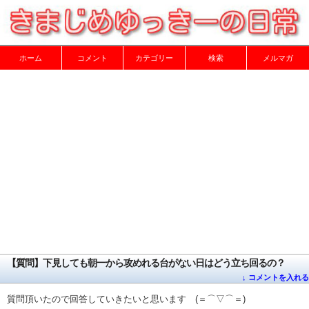
ホーム
コメント
カテゴリー
検索
メルマガ
【質問】下見しても朝一から攻めれる台がない日はどう立ち回るの？
↓ コメントを入れる
質問頂いたので回答していきたいと思います (＝⌒▽⌒＝)