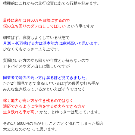
積極的にこれからの先行投資にあてる行動を好みます。
最後に来年は月50万を目標にするので
僕の立ち回りのダメ出ししてほしい
という事ですが
朝並ばず、寝坊もよくしている状態で
月30～40万稼げる方は基本能力は絶対高いと思います。
少なくてもゆっきーより上です。
質問頂いた方の立ち回りや年数とか解らないので
アドバイスやダメ出しは難しいですが
同業者で能力の高い方は腐るほど見てきました。
ただ2年間見てきて腐るほどいるはずの優秀な打ち手が
みんな生き残っているかといえばそうではなく
稼ぐ能力が高い方が生き残るのではなく
適応できるように準備をする努力をできる方が
生き残れる率が高い
かな、とゆっきーは思っています。
その1万5000円の台がもしことごとく潰れてしまった場合
大丈夫なのかな って思います。