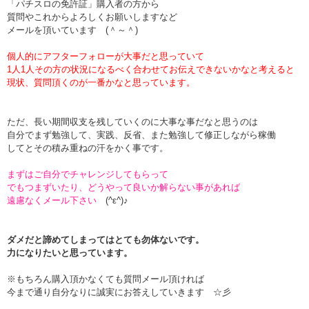
「パチスロの免許証」購入者の方から
質問やこれからよろしくお願いしますなど
メールを頂いています (＾～＾)
個人的にアフターフォローが大事だと思っていて
1人1人その方の状況になるべく合わせてお伝えできないかなと考えると
現状、質問頂くのが一番かなと思っています。
ただ、長い期間収支を残していくのに大事な事だなと思うのは
自分でまず勉強して、実践、反省、また勉強して修正しながら稼働
してとその積み重ねの汗をかく事です。
まずはご自分でチャレンジしてもらって
でもつまずいたり、どうやって良いか解らない事があれば
遠慮なくメール下さい
(^ε^)♪
ダメだと諦めてしまってはとても勿体ないです。
力になりたいと思っています。
※もちろん購入頂かなくても質問メール頂ければ
今まで通り自分なりに誠実にお答えしていきます ☆彡