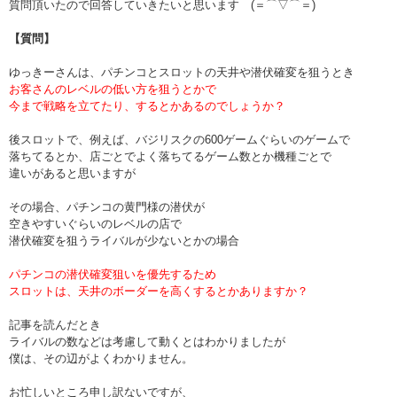
質問頂いたので回答していきたいと思います (＝⌒▽⌒＝)
【質問】
ゆっきーさんは、パチンコとスロットの天井や潜伏確変を狙うとき
お客さんのレベルの低い方を狙うとかで
今まで戦略を立てたり、するとかあるのでしょうか？
後スロットで、例えば、バジリスクの600ゲームぐらいのゲームで
落ちてるとか、店ごとでよく落ちてるゲーム数とか機種ごとで
違いがあると思いますが
その場合、パチンコの黄門様の潜伏が
空きやすいぐらいのレベルの店で
潜伏確変を狙うライバルが少ないとかの場合
パチンコの潜伏確変狙いを優先するため
スロットは、天井のボーダーを高くするとかありますか？
記事を読んだとき
ライバルの数などは考慮して動くとはわかりましたが
僕は、その辺がよくわかりません。
お忙しいところ申し訳ないですが、