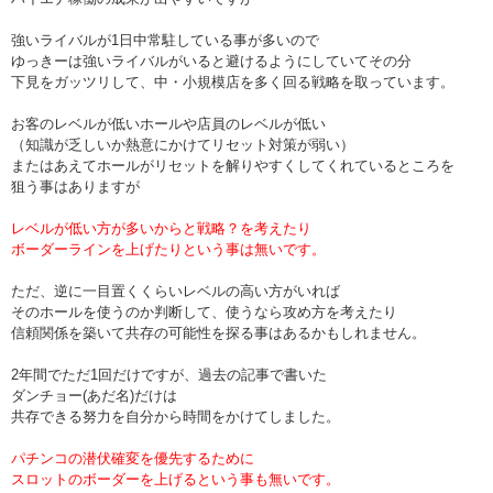
強いライバルが1日中常駐している事が多いので
ゆっきーは強いライバルがいると避けるようにしていてその分
下見をガッツリして、中・小規模店を多く回る戦略を取っています。
お客のレベルが低いホールや店員のレベルが低い
（知識が乏しいか熱意にかけてリセット対策が弱い）
またはあえてホールがリセットを解りやすくしてくれているところを
狙う事はありますが
レベルが低い方が多いからと戦略？を考えたり
ボーダーラインを上げたりという事は無いです。
ただ、逆に一目置くくらいレベルの高い方がいれば
そのホールを使うのか判断して、使うなら攻め方を考えたり
信頼関係を築いて共存の可能性を探る事はあるかもしれません。
2年間でただ1回だけですが、過去の記事で書いた
ダンチョー(あだ名)だけは
共存できる努力を自分から時間をかけてしました。
パチンコの潜伏確変を優先するために
スロットのボーダーを上げるという事も無いです。