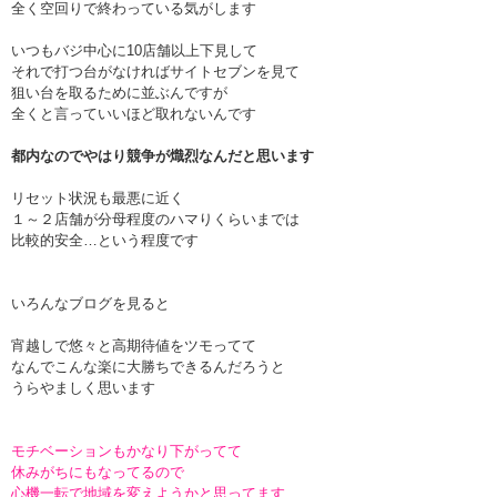
全く空回りで終わっている気がします
いつもバジ中心に10店舗以上下見して
それで打つ台がなければサイトセブンを見て
狙い台を取るために並ぶんですが
全くと言っていいほど取れないんです
都内なのでやはり競争が熾烈なんだと思います
リセット状況も最悪に近く
１～２店舗が分母程度のハマりくらいまでは
比較的安全…という程度です
いろんなブログを見ると
宵越しで悠々と高期待値をツモってて
なんでこんな楽に大勝ちできるんだろうと
うらやましく思います
モチベーションもかなり下がってて
休みがちにもなってるので
心機一転で地域を変えようかと思ってます