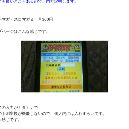
とも良いところあるので、両方説明します。
チマガ・スロマガ☆
月300円
プページはこんな感じです。
名の入力がカタカナで
の予測変換が機能しないので、個人的には入れずらいです。
な感じです。