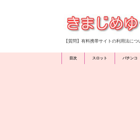
【質問】有料携帯サイトの利用法につい
目次
スロット
パチンコ