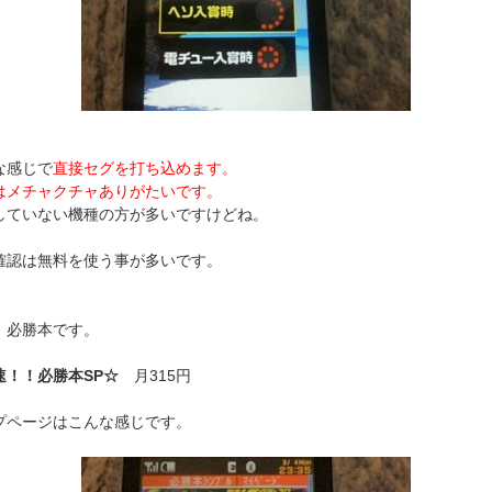
な感じで
直接セグを打ち込めます。
はメチャクチャありがたいです。
していない機種の方が多いですけどね。
確認は無料を使う事が多いです。
、必勝本です。
速！！必勝本SP☆
月315円
プページはこんな感じです。