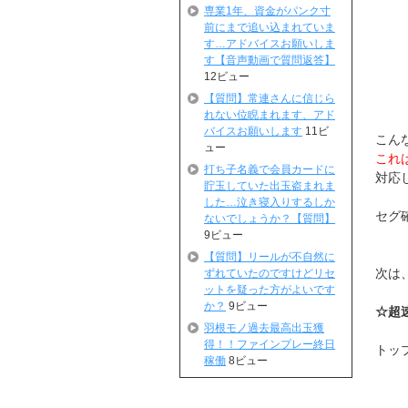
専業1年、資金がパンク寸
前にまで追い込まれていま
す…アドバイスお願いしま
す【音声動画で質問返答】
12ビュー
【質問】常連さんに信じら
れない位睨まれます、アド
バイスお願いします
11ビ
こん
ュー
これ
打ち子名義で会員カードに
対応
貯玉していた出玉盗まれま
した…泣き寝入りするしか
セグ
ないでしょうか？【質問】
9ビュー
【質問】リールが不自然に
次は
ずれていたのですけどリセ
ットを疑った方がよいです
か？
9ビュー
☆超
羽根モノ過去最高出玉獲
得！！ファインプレー終日
トッ
稼働
8ビュー