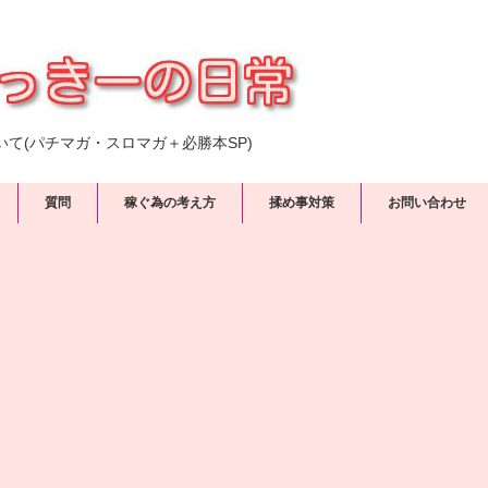
て(パチマガ・スロマガ＋必勝本SP)
質問
稼ぐ為の考え方
揉め事対策
お問い合わせ