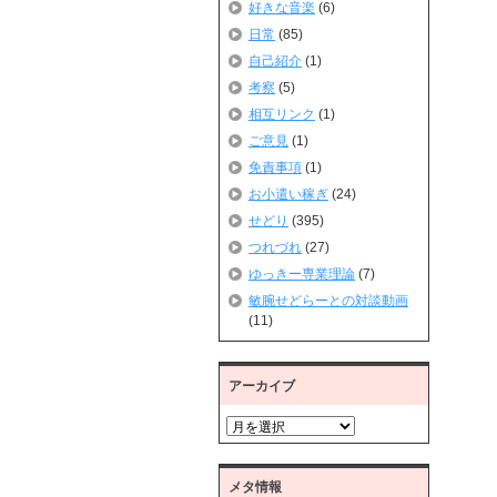
好きな音楽
(6)
日常
(85)
自己紹介
(1)
考察
(5)
相互リンク
(1)
ご意見
(1)
免責事項
(1)
お小遣い稼ぎ
(24)
せどり
(395)
つれづれ
(27)
ゆっきー専業理論
(7)
敏腕せどらーとの対談動画
(11)
アーカイブ
ア
ー
カ
イ
メタ情報