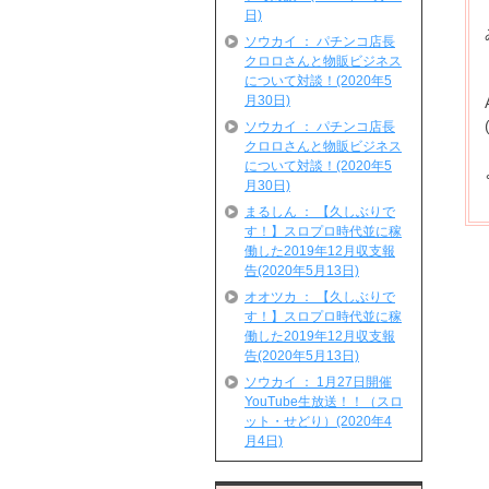
日)
ソウカイ ： パチンコ店長
クロロさんと物販ビジネス
について対談！(2020年5
月30日)
ソウカイ ： パチンコ店長
クロロさんと物販ビジネス
について対談！(2020年5
月30日)
まるしん ： 【久しぶりで
す！】スロプロ時代並に稼
働した2019年12月収支報
告(2020年5月13日)
オオツカ ： 【久しぶりで
す！】スロプロ時代並に稼
働した2019年12月収支報
告(2020年5月13日)
ソウカイ ： 1月27日開催
YouTube生放送！！（スロ
ット・せどり）(2020年4
月4日)