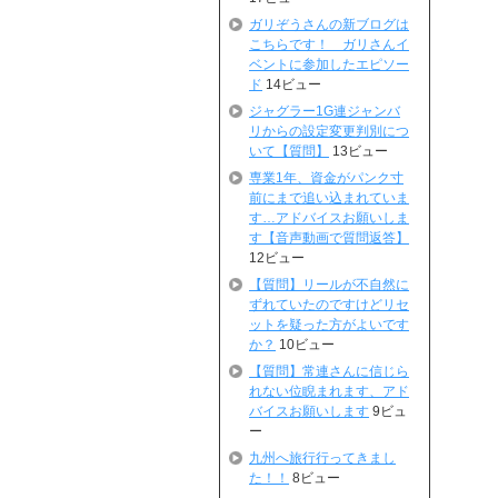
ガリぞうさんの新ブログは
こちらです！ ガリさんイ
ベントに参加したエピソー
ド
14ビュー
ジャグラー1G連ジャンバ
リからの設定変更判別につ
いて【質問】
13ビュー
専業1年、資金がパンク寸
前にまで追い込まれていま
す…アドバイスお願いしま
す【音声動画で質問返答】
12ビュー
【質問】リールが不自然に
ずれていたのですけどリセ
ットを疑った方がよいです
か？
10ビュー
【質問】常連さんに信じら
れない位睨まれます、アド
バイスお願いします
9ビュ
ー
九州へ旅行行ってきまし
た！！
8ビュー