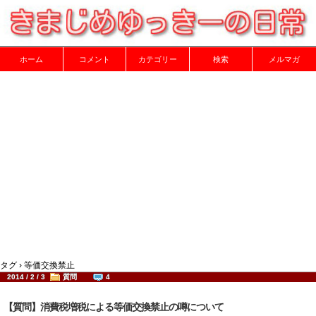
ホーム
コメント
カテゴリー
検索
メルマガ
タグ › 等価交換禁止
2014 / 2 / 3
質問
4
【質問】消費税増税による等価交換禁止の噂について