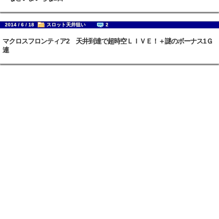
2014 / 6 / 18
スロット天井狙い
2
マクロスフロンティア2 天井到達で超時空ＬＩＶＥ！＋謎のボーナス1Ｇ
連