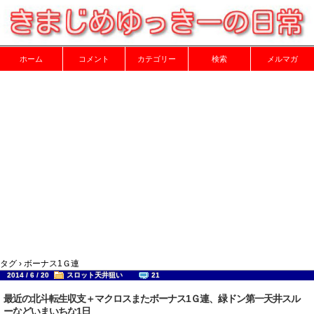
ホーム
コメント
カテゴリー
検索
メルマガ
タグ › ボーナス1Ｇ連
2014 / 6 / 20
スロット天井狙い
21
最近の北斗転生収支＋マクロスまたボーナス1Ｇ連、緑ドン第一天井スル
ーなどいまいちな1日