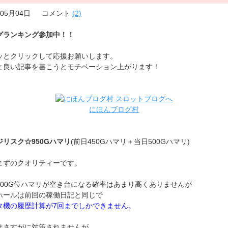
年05月04日
コメント
(2)
グランキング参加中！！
ッとクリックして応援お願いします。
と良い記事を書こうとモチベーション上がります！
にほんブログ村
ジリスク☆950Gハマリ
(前日450Gハマリ＋当日500Gハマリ)
まずのクオリティーです。
500G位ハマリが空き台になる確率はあまり高くありませんが
ホールは前回の稼働日記と同じで
タ機の履歴計算が7回までしかできません。
はさすがに対策されませんが