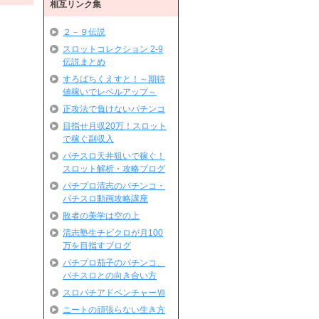
相互リンク集
２－９伝説
スロットコレクション 2-9
伝説まとめ
すろぱちくえすと！～期待
値稼いでレベルアップ～
正攻法で負けないパチンコ
目指せ月収20万！スロット
で稼ぐ副収入
パチスロ天井狙いで稼ぐ！
スロット解析・攻略ブログ
パチプロ清志のパチンコ・
パチスロ動画攻略講座
敗者の美学は空の上
清志塾生チビクロが月100
万を目指すブログ
パチプロ茄子のパチンコ、
パチスロとの向き合い方
スロパチアドベンチャーⅦ
ニートの頑張らない生き方