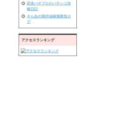
田舎パチプロのパチンコ攻
略日記
きらあの期待値稼働勝負ロ
グ
知識ゼロからの最速パチン
コ攻略
アクセスランキング
パチンコウォッチ
パチテラピー
パチグッド 新台釘読み解
析
『確率に身を委ねる事・徹
底する事・継続する事』
パチスロ副業理論
未完成の城ー鉛のパチスロ
日記ー
パチンコライフ ～負けた
くない人へ～
サラリーマンTOMのお小遣
い稼ぎ
パチンコで月72万円稼ぐパ
チプロのブログ