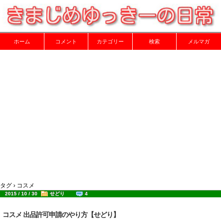
ホーム
コメント
カテゴリー
検索
メルマガ
タグ › コスメ
2015 / 10 / 30
せどり
4
コスメ 出品許可申請のやり方【せどり】