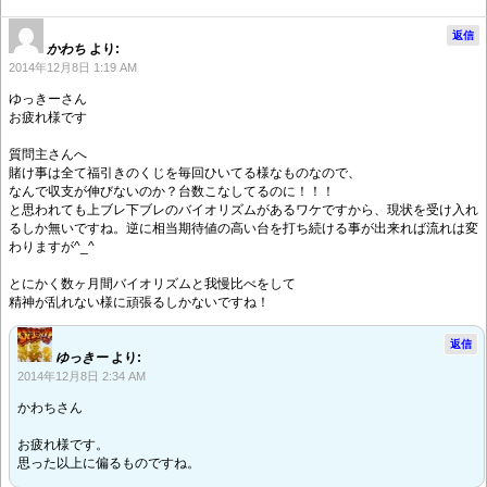
返信
かわち
より:
2014年12月8日 1:19 AM
ゆっきーさん
お疲れ様です
質問主さんへ
賭け事は全て福引きのくじを毎回ひいてる様なものなので、
なんで収支が伸びないのか？台数こなしてるのに！！！
と思われても上ブレ下ブレのバイオリズムがあるワケですから、現状を受け入れ
るしか無いですね。逆に相当期待値の高い台を打ち続ける事が出来れば流れは変
わりますが^_^
とにかく数ヶ月間バイオリズムと我慢比べをして
精神が乱れない様に頑張るしかないですね！
返信
ゆっきー
より:
2014年12月8日 2:34 AM
かわちさん
お疲れ様です。
思った以上に偏るものですね。