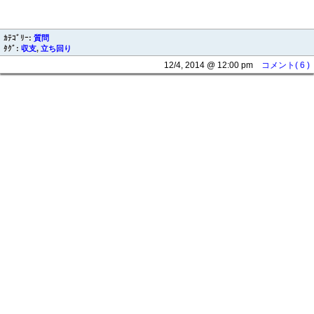
ｶﾃｺﾞﾘｰ:
質問
ﾀｸﾞ:
収支
,
立ち回り
12/4, 2014 @ 12:00 pm
コメント( 6 )