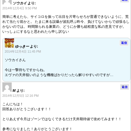
ソウカイ
より:
2014年12月4日 9:50 PM
簡単に考えたら、サイコロを振って出目を片寄らせろが普通できないように、荒
れて当たり前かと。 たまに来る誤爆が波乱呼ぶ昨今、負けてないからで頑張るし
かないのでは。 時間限られる兼業の、どうにか勝ち組程度な私の意見ですが。
いっしょにするなと思われたら申し訳ない
返信
ゆっきー
より:
2014年12月4日 11:45 PM
ソウカイさん
今は一撃待ちですからね。
エヴァの天井狙いのような機種ばかりだったら解りやすいのですが…
返信
M
より:
2014年12月5日 12:16 PM
こんにちは！
回答ありがとうございます！！
とりあえず今月はゾーンではなくできるだけ天井期待値で攻めてみます！！
参考になりました！ありがとうございます！