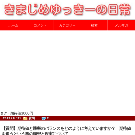
ホーム
コメント
カテゴリー
検索
メルマガ
タグ › 期待値3000円
2013 / 8 / 31
質問
2
【質問】期待値と勝率のバランスをどのように考えていますか？ 期待値
を追うという事の理想と現実について