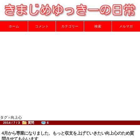
ホーム
コメント
カテゴリー
検索
メルマガ
タグ › 向上心
2014 / 7 / 3
質問
6
4月から専業になりました、もっと収支を上げていきたい向上心のため質
問させてもらいます