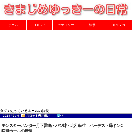
ホーム
コメント
カテゴリー
検索
メルマガ
タグ › 使っているホールの特長
2014 / 6 / 4
スロット天井狙い
4
モンスターハンター月下雷鳴・バジ絆・北斗転生・ハーデス・緑ドン２
稼働ホールの特長