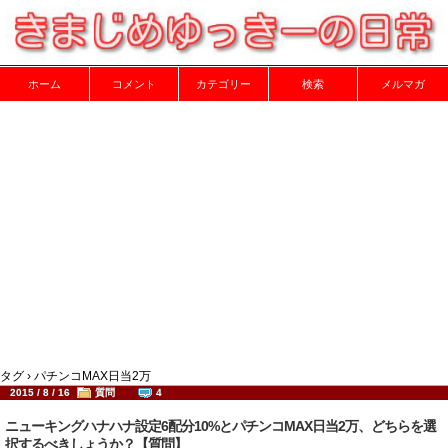
ホーム
コメント
カテゴリー
検索
メルマガ
タグ › パチンコMAX日当2万
2015 / 8 / 16
質問
4
ニューキングハナハナ設定6配分10%とパチンコMAX日当2万、どちらを選
択するべきしょうか？【質問】