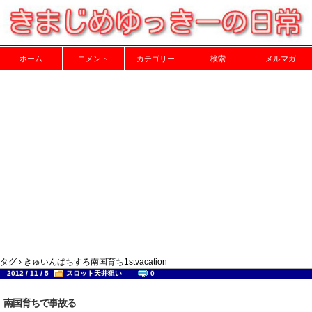
ホーム
コメント
カテゴリー
検索
メルマガ
タグ › きゅいんぱちすろ南国育ち1stvacation
2012 / 11 / 5
スロット天井狙い
0
南国育ちで事故る